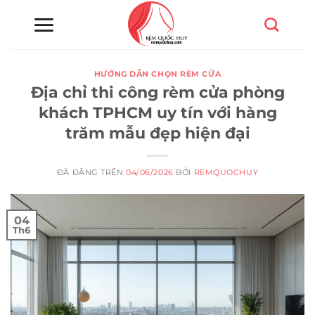
Chuyển
đến
nội
dung
HƯỚNG DẪN CHỌN RÈM CỬA
Địa chỉ thi công rèm cửa phòng
khách TPHCM uy tín với hàng
trăm mẫu đẹp hiện đại
ĐÃ ĐĂNG TRÊN
04/06/2026
BỞI
REMQUOCHUY
04
Th6