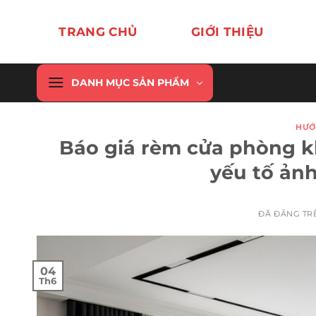
Chuyển
đến
TRANG CHỦ
GIỚI THIỆU
nội
dung
DANH MỤC SẢN PHẨM
HƯỚ
Báo giá rèm cửa phòng k
yếu tố ản
ĐÃ ĐĂNG T
04
Th6