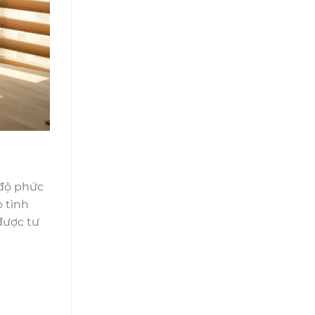
 độ phức
o tình
 được tư