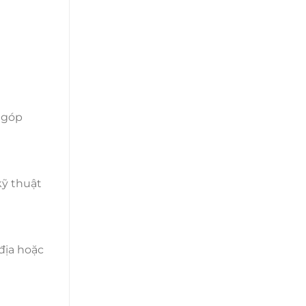
 góp
kỹ thuật
địa hoặc