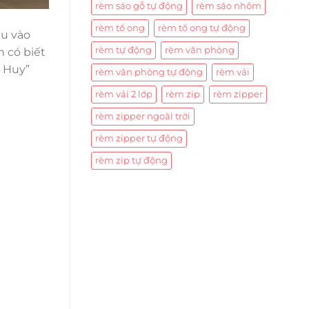
rèm sáo gỗ tự động
rèm sáo nhôm
rèm tổ ong
rèm tổ ong tự động
ều vào
rèm tự động
rèm văn phòng
n có biết
 Huy”
rèm văn phòng tự động
rèm vải
rèm vải 2 lớp
rèm zip
rèm zipper
rèm zipper ngoài trời
rèm zipper tự động
rèm zip tự động