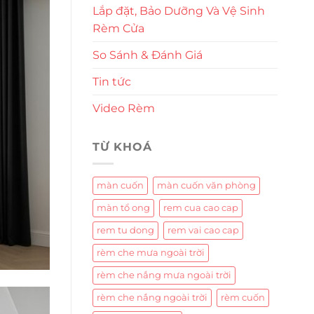
Lắp đặt, Bảo Dưỡng Và Vệ Sinh
Rèm Cửa
So Sánh & Đánh Giá
Tin tức
Video Rèm
TỪ KHOÁ
màn cuốn
màn cuốn văn phòng
màn tổ ong
rem cua cao cap
rem tu dong
rem vai cao cap
rèm che mưa ngoài trời
rèm che nắng mưa ngoài trời
rèm che nắng ngoài trời
rèm cuốn