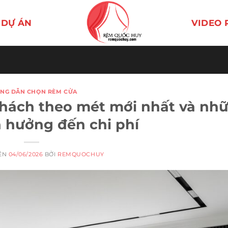
DỰ ÁN
VIDEO 
NG DẪN CHỌN RÈM CỬA
hách theo mét mới nhất và nh
h hưởng đến chi phí
RÊN
04/06/2026
BỞI
REMQUOCHUY