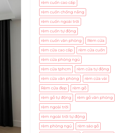
rèm cuốn cao cấp
rèm cuốn chống nắng
rèm cuốn ngoài trời
rèm cuốn tự động
rèm cuốn văn phòng
Rèm cửa
rèm cửa cao cấp
rèm cửa cuốn
rèm cửa phòng ngủ
rèm cửa tphcm
rèm cửa tự động
rèm cửa văn phòng
rèm cửa vải
Rèm cửa đẹp
rèm gỗ
rèm gỗ tự động
rèm gỗ văn phòng
rèm ngoài trời
rèm ngoài trời tự động
rèm phòng ngủ
rèm sáo gỗ