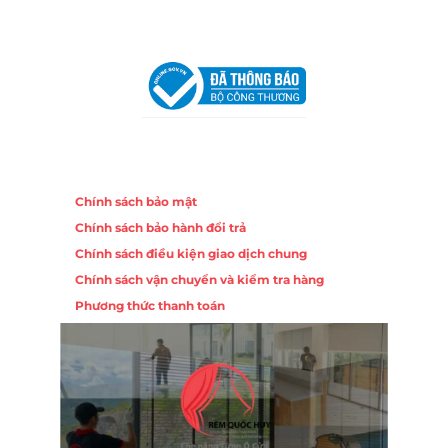
VPĐD Tại Hà Nội:
13BT3 Vạn Phúc, Hà Đông, Hà Nội
VPĐD Tại Đà Nẵng :
Số 403 Nguyễn Hữu Thọ, Phường
Khuê Trung, Quận Cẩm Lệ, TP. Đà Nẵng
Chính sách
Chính sách bảo mật
Chính sách bảo hành đổi trả
Chính sách điều kiện giao dịch chung
Chính sách vận chuyển và kiểm tra hàng
Phương thức thanh toán