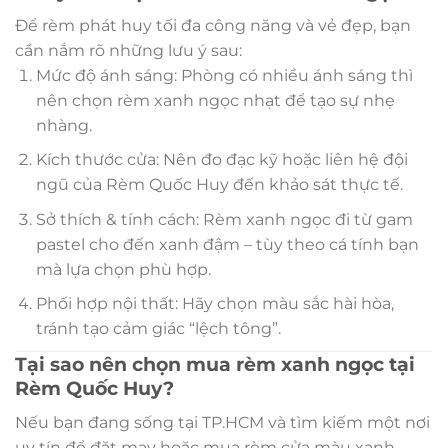
Để rèm phát huy tối đa công năng và vẻ đẹp, bạn
cần nắm rõ những lưu ý sau:
Mức độ ánh sáng: Phòng có nhiều ánh sáng thì
nên chọn rèm xanh ngọc nhạt để tạo sự nhẹ
nhàng.
Kích thước cửa: Nên đo đạc kỹ hoặc liên hệ đội
ngũ của Rèm Quốc Huy đến khảo sát thực tế.
Sở thích & tính cách: Rèm xanh ngọc đi từ gam
pastel cho đến xanh đậm – tùy theo cá tính bạn
mà lựa chọn phù hợp.
Phối hợp nội thất: Hãy chọn màu sắc hài hòa,
tránh tạo cảm giác “lệch tông”.
Tại sao nên chọn mua rèm xanh ngọc tại
Rèm Quốc Huy?
Nếu bạn đang sống tại TP.HCM và tìm kiếm một nơi
uy tín để đặt may hoặc mua rèm cửa màu xanh