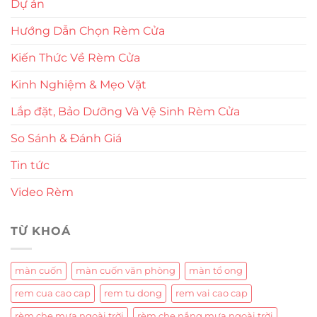
Dự án
Hướng Dẫn Chọn Rèm Cửa
Kiến Thức Về Rèm Cửa
Kinh Nghiệm & Mẹo Vặt
Lắp đặt, Bảo Dưỡng Và Vệ Sinh Rèm Cửa
So Sánh & Đánh Giá
Tin tức
Video Rèm
TỪ KHOÁ
màn cuốn
màn cuốn văn phòng
màn tổ ong
rem cua cao cap
rem tu dong
rem vai cao cap
rèm che mưa ngoài trời
rèm che nắng mưa ngoài trời