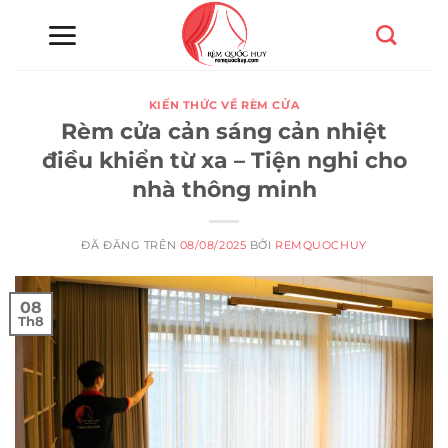
Chuyển
đến
nội
dung
KIẾN THỨC VỀ RÈM CỬA
Rèm cửa cản sáng cản nhiệt
điều khiển từ xa – Tiện nghi cho
nhà thông minh
ĐÃ ĐĂNG TRÊN
08/08/2025
BỞI
REMQUOCHUY
08
Th8