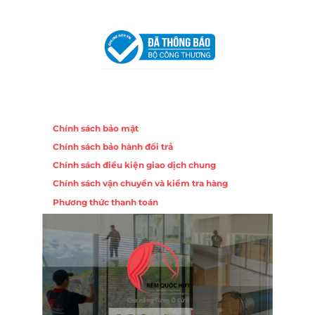
VPĐD Tại Đà Nẵng :
Số 403 Nguyễn Hữu Thọ, Phường
Khuê Trung, Quận Cẩm Lệ, TP. Đà Nẵng
Chính sách
Chính sách bảo mật
Chính sách bảo hành đổi trả
Chính sách điều kiện giao dịch chung
Chính sách vận chuyển và kiểm tra hàng
Phương thức thanh toán