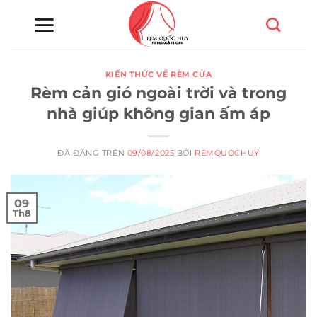
Chuyển
đến
nội
dung
KIẾN THỨC VỀ RÈM CỬA
Rèm cản gió ngoài trời và trong
nhà giúp không gian ấm áp
ĐÃ ĐĂNG TRÊN
09/08/2025
BỞI
REMQUOCHUY
09
Th8