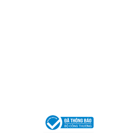
Trụ sở chính
CÔNG TY TNHH CAN CIN VIỆT NAM
Mã số thuế:
0317918046
Địa Chỉ:
606/42 Đường 3 Tháng 2, Phường Diên Hồng,
Thành phố Hồ Chí Minh (P.14 Q10).
Hotline:
0906 51 5537 – 0282 253 5537
Xưởng Sản Xuất:
C30 Thành Thái, Phường 9, Quận 10,
TP.HCM
Email:
congtycancin@gmail.com
Chi nhánh Nha Trang
Địa Chỉ:
86 Đường 23 Tháng 10, Phương Sài, Nha
Trang, Khánh Hòa
Hotline:
0906 51 5537 – 0282 253 5537
Email:
congtycancin@gmail.com
Chi nhánh Hà Nội - Đà Nẵng
VPĐD Tại Hà Nội:
13BT3 Vạn Phúc, Hà Đông, Hà Nội
VPĐD Tại Đà Nẵng :
Số 403 Nguyễn Hữu Thọ, Phường
Khuê Trung, Quận Cẩm Lệ, TP. Đà Nẵng