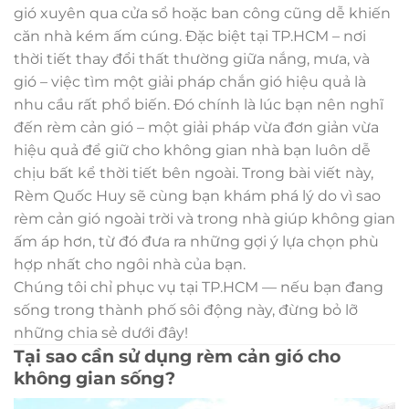
gió xuyên qua cửa sổ hoặc ban công cũng dễ khiến
căn nhà kém ấm cúng. Đặc biệt tại TP.HCM – nơi
thời tiết thay đổi thất thường giữa nắng, mưa, và
gió – việc tìm một giải pháp chắn gió hiệu quả là
nhu cầu rất phổ biến. Đó chính là lúc bạn nên nghĩ
đến rèm cản gió – một giải pháp vừa đơn giản vừa
hiệu quả để giữ cho không gian nhà bạn luôn dễ
chịu bất kể thời tiết bên ngoài. Trong bài viết này,
Rèm Quốc Huy sẽ cùng bạn khám phá lý do vì sao
rèm cản gió ngoài trời và trong nhà giúp không gian
ấm áp hơn, từ đó đưa ra những gợi ý lựa chọn phù
hợp nhất cho ngôi nhà của bạn.
Chúng tôi chỉ phục vụ tại TP.HCM — nếu bạn đang
sống trong thành phố sôi động này, đừng bỏ lỡ
những chia sẻ dưới đây!
Tại sao cần sử dụng rèm cản gió cho
không gian sống?