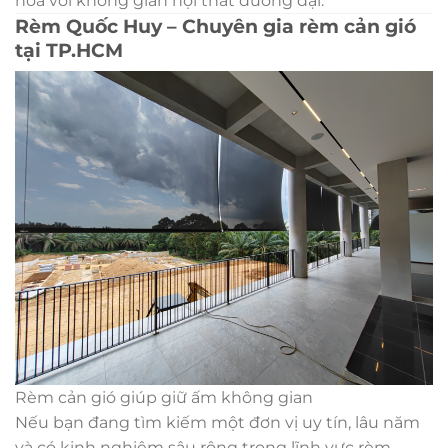
hòa với không gian nội thất đương đại.
Rèm Quốc Huy – Chuyên gia rèm cản gió
tại TP.HCM
Rèm cản gió giúp giữ ấm không gian
Nếu bạn đang tìm kiếm một đơn vị uy tín, lâu năm
và có kinh nghiệm sâu rộng trong lĩnh vực rèm