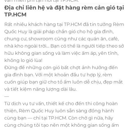
vấn miễn phí tận nơi tại TP.HCM.
Địa chỉ liên hệ và đặt hàng rèm cản gió tại
TP.HCM
Rất nhiều khách hàng tại TP.HCM đã tin tưởng Rèm
Quốc Huy là giải pháp chắn gió cho hộ gia đình,
chung cư, showroom cũng như các quán ăn, café,
nhà kho ngoài trời… Bạn có thể là người tiếp theo sở
hữu không gian sống và làm việc ấm áp, yên tĩnh,
không lo gió lùa!
Đừng để những cơn gió bất chợt ảnh hưởng đến
gia đình bạn. Với một khoản đầu tư hợp lý, rèm
cuốn giúp bạn giữ cho tổ ấm luôn dễ chịu, đẹp mắt
và tiết kiệm năng lượng dài lâu.
—
Từ dịch vụ tư vấn, thiết kế cho đến thi công hoàn
thiện, Rèm Quốc Huy luôn sẵn sàng đồng hành
cùng bạn — chỉ tại TP.HCM. Còn chờ gì nữa, hãy
cùng chúng tôi tạo nên một không gian sống ấm