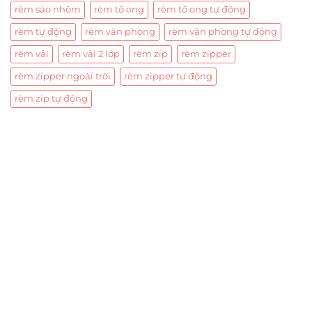
rèm sáo nhôm
rèm tổ ong
rèm tổ ong tự động
rèm tự động
rèm văn phòng
rèm văn phòng tự động
rèm vải
rèm vải 2 lớp
rèm zip
rèm zipper
rèm zipper ngoài trời
rèm zipper tự động
rèm zip tự động
Trụ sở chính
CÔNG TY TNHH CAN CIN VIỆT NAM
Mã số thuế:
0317918046
Địa Chỉ:
606/42 Đường 3 Tháng 2, Phường Diên Hồng,
Thành phố Hồ Chí Minh (P.14 Q10).
Hotline:
0906 51 5537 – 0282 253 5537
Xưởng Sản Xuất:
C30 Thành Thái, Phường 9, Quận 10,
TP.HCM