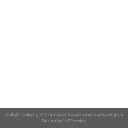
Trụ sở chính: 606/42 Đường 3 Tháng 2, Phường Diên
Hồng, Thành phố Hồ Chí Minh (P.14 Q10)
Hotline: 0906 51 5537 – 0282 253 5537
© 2021 – Copyright © remquochuy.com. remcuatudong.vn.
Design by WEBrocket