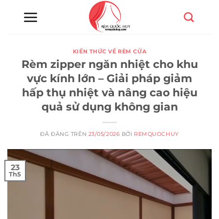
Chuyển
đến
nội
dung
KIẾN THỨC VỀ RÈM CỬA
Rèm zipper ngăn nhiệt cho khu
vực kính lớn – Giải pháp giảm
hấp thụ nhiệt và nâng cao hiệu
quả sử dụng không gian
ĐÃ ĐĂNG TRÊN
23/05/2026
BỞI
REMQUOCHUY
23
Th5