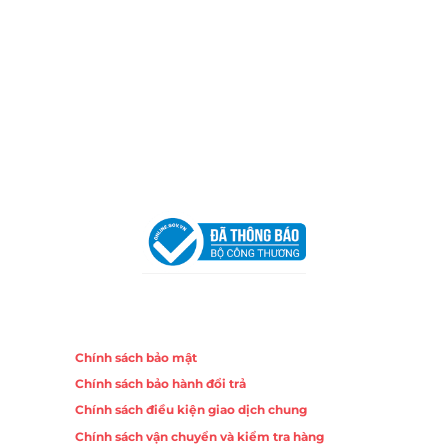
Email:
congtycancin@gmail.com
Chi nhánh Nha Trang
Địa Chỉ:
86 Đường 23 Tháng 10, Phương Sài, Nha
Trang, Khánh Hòa
Hotline:
0906 51 5537 – 0282 253 5537
Email:
congtycancin@gmail.com
Chi nhánh Hà Nội - Đà Nẵng
VPĐD Tại Hà Nội:
13BT3 Vạn Phúc, Hà Đông, Hà Nội
VPĐD Tại Đà Nẵng :
Số 403 Nguyễn Hữu Thọ, Phường
Khuê Trung, Quận Cẩm Lệ, TP. Đà Nẵng
Chính sách
Chính sách bảo mật
Chính sách bảo hành đổi trả
Chính sách điều kiện giao dịch chung
Chính sách vận chuyển và kiểm tra hàng