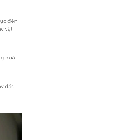
cực đến
ác vật
ng quá
ày đặc