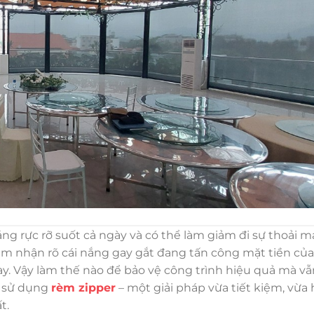
g rực rỡ suốt cả ngày và có thể làm giảm đi sự thoải m
cảm nhận rõ cái nắng gay gắt đang tấn công mặt tiền của
ày. Vậy làm thế nào để bảo vệ công trình hiệu quả mà vẫ
c sử dụng
rèm zipper
– một giải pháp vừa tiết kiệm, vừa
t.