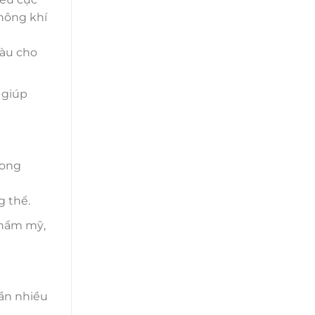
không khí
màu cho
 giúp
hong
g thể.
thẩm mỹ,
cần nhiều