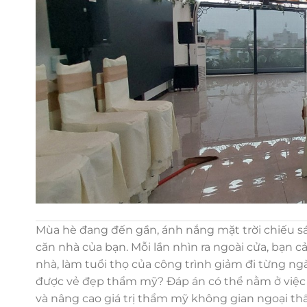
Mùa hè đang đến gần, ánh nắng mặt trời chiếu sán
căn nhà của bạn. Mỗi lần nhìn ra ngoài cửa, bạn 
nhà, làm tuổi thọ của công trình giảm đi từng ng
được vẻ đẹp thẩm mỹ? Đáp án có thể nằm ở việ
và nâng cao giá trị thẩm mỹ không gian ngoại thấ