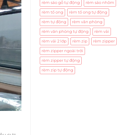
rèm sáo gỗ tự động
rèm sáo nhôm
rèm tổ ong
rèm tổ ong tự động
rèm tự động
rèm văn phòng
rèm văn phòng tự động
rèm vải
rèm vải 2 lớp
rèm zip
rèm zipper
rèm zipper ngoài trời
rèm zipper tự động
rèm zip tự động
iêu cực