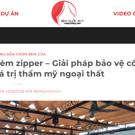
DỰ ÁN
VIDEO 
NG DẪN CHỌN RÈM CỬA
èm zipper – Giải pháp bảo vệ c
iá trị thẩm mỹ ngoại thất
RÊN
23/05/2026
BỞI
REMQUOCHUY