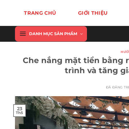
Chuyển
đến
TRANG CHỦ
GIỚI THIỆU
nội
dung
DANH MỤC SẢN PHẨM
HƯỚ
Che nắng mặt tiền bằng r
trình và tăng g
ĐÃ ĐĂNG T
23
Th5