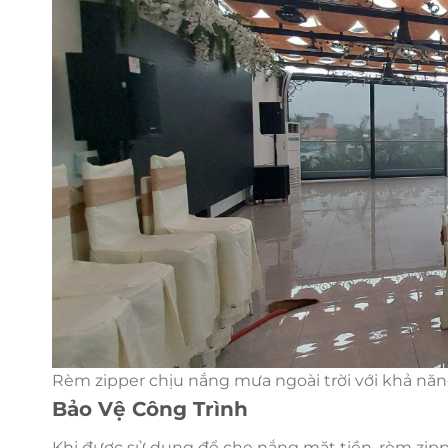
Rèm zipper chịu nắng mưa ngoài trời với khả năng
Bảo Vệ Công Trình
Khi được sử dụng để che nắng mặt tiền, rèm zipp