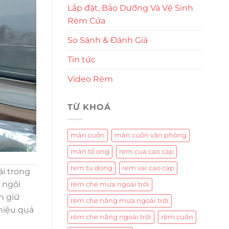
Lắp đặt, Bảo Dưỡng Và Vệ Sinh
Rèm Cửa
So Sánh & Đánh Giá
Tin tức
Video Rèm
TỪ KHOÁ
màn cuốn
màn cuốn văn phòng
màn tổ ong
rem cua cao cap
rem tu dong
rem vai cao cap
ái trong
 ngôi
rèm che mưa ngoài trời
n giữ
rèm che nắng mưa ngoài trời
 hiệu quả
rèm che nắng ngoài trời
rèm cuốn