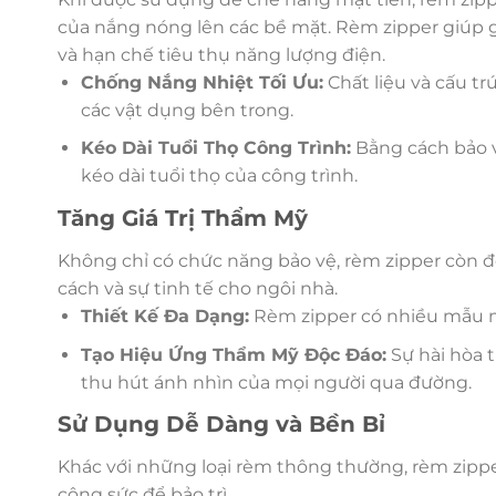
của nắng nóng lên các bề mặt. Rèm zipper giúp g
và hạn chế tiêu thụ năng lượng điện.
Chống Nắng Nhiệt Tối Ưu:
Chất liệu và cấu t
các vật dụng bên trong.
Kéo Dài Tuổi Thọ Công Trình:
Bằng cách bảo vệ
kéo dài tuổi thọ của công trình.
Tăng Giá Trị Thẩm Mỹ
Không chỉ có chức năng bảo vệ, rèm zipper còn đ
cách và sự tinh tế cho ngôi nhà.
Thiết Kế Đa Dạng:
Rèm zipper có nhiều mẫu mã
Tạo Hiệu Ứng Thẩm Mỹ Độc Đáo:
Sự hài hòa 
thu hút ánh nhìn của mọi người qua đường.
Sử Dụng Dễ Dàng và Bền Bỉ
Khác với những loại rèm thông thường, rèm zipp
công sức để bảo trì.