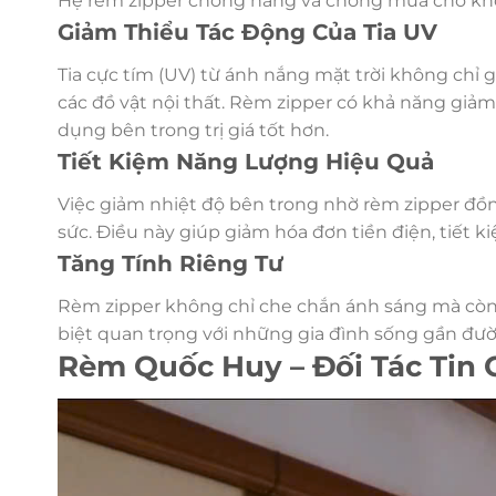
Hệ rèm zipper chống nắng và chống mưa cho k
Giảm Thiểu Tác Động Của Tia UV
Tia cực tím (UV) từ ánh nắng mặt trời không chỉ
các đồ vật nội thất. Rèm zipper có khả năng giảm
dụng bên trong trị giá tốt hơn.
Tiết Kiệm Năng Lượng Hiệu Quả
Việc giảm nhiệt độ bên trong nhờ rèm zipper đồ
sức. Điều này giúp giảm hóa đơn tiền điện, tiết k
Tăng Tính Riêng Tư
Rèm zipper không chỉ che chắn ánh sáng mà còn 
biệt quan trọng với những gia đình sống gần đ
Rèm Quốc Huy – Đối Tác Tin 