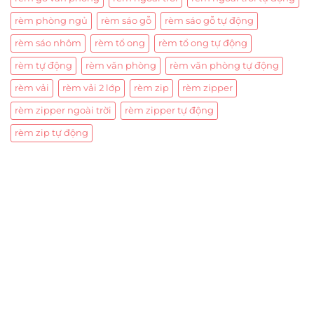
rèm phòng ngủ
rèm sáo gỗ
rèm sáo gỗ tự động
rèm sáo nhôm
rèm tổ ong
rèm tổ ong tự động
rèm tự động
rèm văn phòng
rèm văn phòng tự động
rèm vải
rèm vải 2 lớp
rèm zip
rèm zipper
rèm zipper ngoài trời
rèm zipper tự động
rèm zip tự động
Trụ sở chính
CÔNG TY TNHH CAN CIN VIỆT NAM
Mã số thuế:
0317918046
Địa Chỉ:
606/42 Đường 3 Tháng 2, Phường Diên Hồng,
Thành phố Hồ Chí Minh (P.14 Q10).