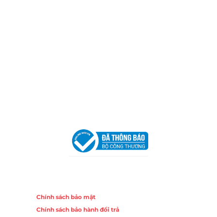
Hotline:
0906 51 5537 – 0282 253 5537
Xưởng Sản Xuất:
C30 Thành Thái, Phường 9, Quận 10,
TP.HCM
Email:
congtycancin@gmail.com
Chi nhánh Nha Trang
Địa Chỉ:
86 Đường 23 Tháng 10, Phương Sài, Nha
Trang, Khánh Hòa
Hotline:
0906 51 5537 – 0282 253 5537
Email:
congtycancin@gmail.com
Chi nhánh Hà Nội - Đà Nẵng
VPĐD Tại Hà Nội:
13BT3 Vạn Phúc, Hà Đông, Hà Nội
VPĐD Tại Đà Nẵng :
Số 403 Nguyễn Hữu Thọ, Phường
Khuê Trung, Quận Cẩm Lệ, TP. Đà Nẵng
Chính sách
Chính sách bảo mật
Chính sách bảo hành đổi trả