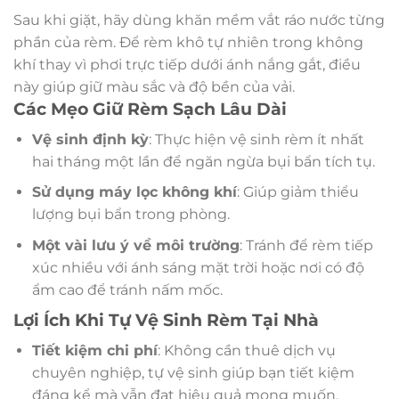
Sau khi giặt, hãy dùng khăn mềm vắt ráo nước từng
phần của rèm. Để rèm khô tự nhiên trong không
khí thay vì phơi trực tiếp dưới ánh nắng gắt, điều
này giúp giữ màu sắc và độ bền của vải.
Các Mẹo Giữ Rèm Sạch Lâu Dài
Vệ sinh định kỳ
: Thực hiện vệ sinh rèm ít nhất
hai tháng một lần để ngăn ngừa bụi bẩn tích tụ.
Sử dụng máy lọc không khí
: Giúp giảm thiểu
lượng bụi bẩn trong phòng.
Một vài lưu ý về môi trường
: Tránh để rèm tiếp
xúc nhiều với ánh sáng mặt trời hoặc nơi có độ
ẩm cao để tránh nấm mốc.
Lợi Ích Khi Tự Vệ Sinh Rèm Tại Nhà
Tiết kiệm chi phí
: Không cần thuê dịch vụ
chuyên nghiệp, tự vệ sinh giúp bạn tiết kiệm
đáng kể mà vẫn đạt hiệu quả mong muốn.