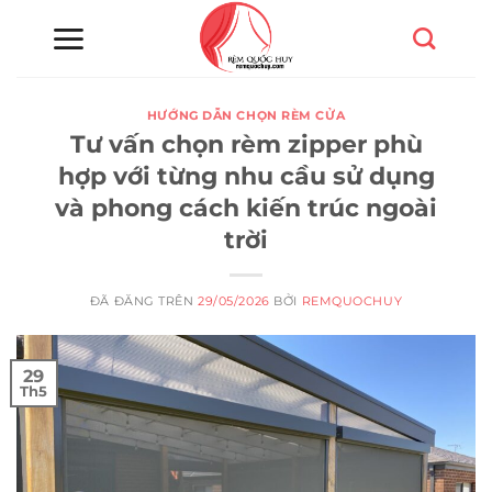
Chuyển
đến
nội
dung
HƯỚNG DẪN CHỌN RÈM CỬA
Tư vấn chọn rèm zipper phù
hợp với từng nhu cầu sử dụng
và phong cách kiến trúc ngoài
trời
ĐÃ ĐĂNG TRÊN
29/05/2026
BỞI
REMQUOCHUY
29
Th5