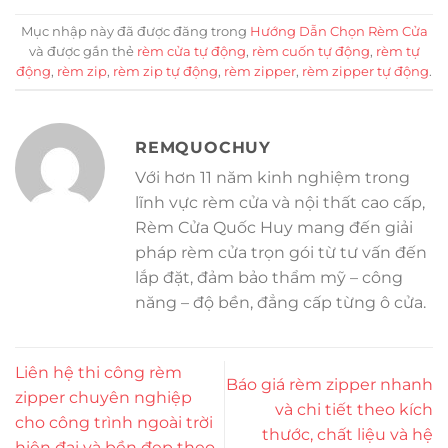
Mục nhập này đã được đăng trong
Hướng Dẫn Chọn Rèm Cửa
và được gắn thẻ
rèm cửa tự động
,
rèm cuốn tự động
,
rèm tự
động
,
rèm zip
,
rèm zip tự động
,
rèm zipper
,
rèm zipper tự động
.
REMQUOCHUY
Với hơn 11 năm kinh nghiệm trong
lĩnh vực rèm cửa và nội thất cao cấp,
Rèm Cửa Quốc Huy mang đến giải
pháp rèm cửa trọn gói từ tư vấn đến
lắp đặt, đảm bảo thẩm mỹ – công
năng – độ bền, đẳng cấp từng ô cửa.
Liên hệ thi công rèm
Báo giá rèm zipper nhanh
zipper chuyên nghiệp
và chi tiết theo kích
cho công trình ngoài trời
thước, chất liệu và hệ
hiện đại và bền đẹp theo