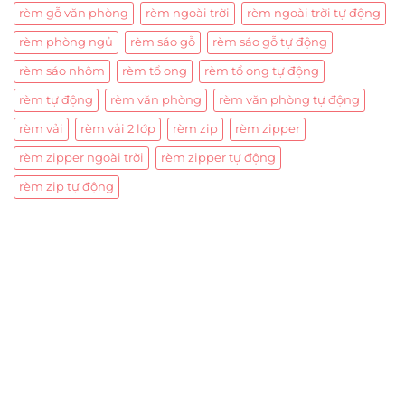
rèm gỗ văn phòng
rèm ngoài trời
rèm ngoài trời tự động
rèm phòng ngủ
rèm sáo gỗ
rèm sáo gỗ tự động
rèm sáo nhôm
rèm tổ ong
rèm tổ ong tự động
rèm tự động
rèm văn phòng
rèm văn phòng tự động
rèm vải
rèm vải 2 lớp
rèm zip
rèm zipper
rèm zipper ngoài trời
rèm zipper tự động
rèm zip tự động
Trụ sở chính
CÔNG TY TNHH CAN CIN VIỆT NAM
Mã số thuế:
0317918046
Địa Chỉ:
606/42 Đường 3 Tháng 2, Phường Diên Hồng,