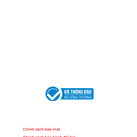
Thành phố Hồ Chí Minh (P.14 Q10).
Hotline:
0906 51 5537 – 0282 253 5537
Xưởng Sản Xuất:
C30 Thành Thái, Phường 9, Quận 10,
TP.HCM
Email:
congtycancin@gmail.com
Chi nhánh Nha Trang
Địa Chỉ:
86 Đường 23 Tháng 10, Phương Sài, Nha
Trang, Khánh Hòa
Hotline:
0906 51 5537 – 0282 253 5537
Email:
congtycancin@gmail.com
Chi nhánh Hà Nội - Đà Nẵng
VPĐD Tại Hà Nội:
13BT3 Vạn Phúc, Hà Đông, Hà Nội
VPĐD Tại Đà Nẵng :
Số 403 Nguyễn Hữu Thọ, Phường
Khuê Trung, Quận Cẩm Lệ, TP. Đà Nẵng
Chính sách
Chính sách bảo mật