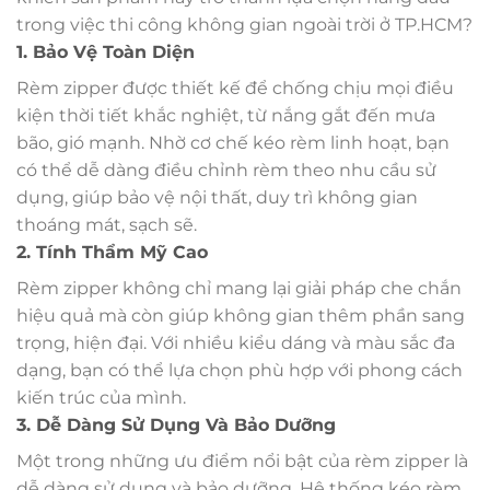
trong việc thi công không gian ngoài trời ở TP.HCM?
1. Bảo Vệ Toàn Diện
Rèm zipper được thiết kế để chống chịu mọi điều
kiện thời tiết khắc nghiệt, từ nắng gắt đến mưa
bão, gió mạnh. Nhờ cơ chế kéo rèm linh hoạt, bạn
có thể dễ dàng điều chỉnh rèm theo nhu cầu sử
dụng, giúp bảo vệ nội thất, duy trì không gian
thoáng mát, sạch sẽ.
2. Tính Thẩm Mỹ Cao
Rèm zipper không chỉ mang lại giải pháp che chắn
hiệu quả mà còn giúp không gian thêm phần sang
trọng, hiện đại. Với nhiều kiểu dáng và màu sắc đa
dạng, bạn có thể lựa chọn phù hợp với phong cách
kiến trúc của mình.
3. Dễ Dàng Sử Dụng Và Bảo Dưỡng
Một trong những ưu điểm nổi bật của rèm zipper là
dễ dàng sử dụng và bảo dưỡng. Hệ thống kéo rèm