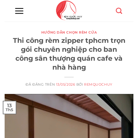
Chuyển
đến
nội
dung
HƯỚNG DẪN CHỌN RÈM CỬA
Thi công rèm zipper tphcm trọn
gói chuyên nghiệp cho ban
công sân thượng quán cafe và
nhà hàng
ĐÃ ĐĂNG TRÊN
13/05/2026
BỞI
REMQUOCHUY
13
Th5