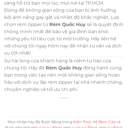
sàng hỗ trợ bạn mọi lúc, mọi nơi tại TP.HCM.
Đừng để không gian sống của bạn bị ảnh hưởng
bởi ánh nắng gay gắt và nhiệt độ khắc nghiệt. Lựa
chọn rèm zipper từ
Rèm Quốc Huy
sẽ là quyết định
thông minh nhất để bảo vệ gia đình bạn khỏi
những yếu tố tiêu cực từ môi trường. Hãy liên hệ
với chúng tôi ngay hôm nay để nhận tư vấn và dịch
vụ tốt nhất!
Sự hài lòng của khách hàng là niềm tự hào của
chúng tôi. Hãy để
Rèm Quốc Huy
đồng hành cùng
bạn trong việc tạo nên một không gian sống hoàn
hảo với dịch vụ lắp rèm zipper tại nhà nhanh chóng,
chuyên nghiệp và tối ưu chi phí.
Mục nhập này đã được đăng trong
Kiến Thức Về Rèm Cửa
và
được gắn thẻ
rèm cửa tự động
,
rèm cuốn tự động
,
rèm tự động
,