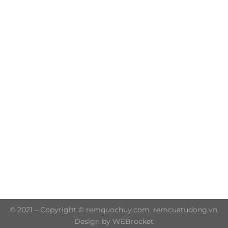
Trụ sở chính: 606/42 Đường 3 Tháng 2, Phường Diên
Hồng, Thành phố Hồ Chí Minh (P.14 Q10)
Hotline: 0906 51 5537 – 0282 253 5537
© 2021 – Copyright © remquochuy.com. remcuatudong.vn.
Design by WEBrocket