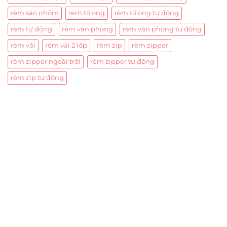
rèm sáo nhôm
rèm tổ ong
rèm tổ ong tự động
rèm tự động
rèm văn phòng
rèm văn phòng tự động
rèm vải
rèm vải 2 lớp
rèm zip
rèm zipper
rèm zipper ngoài trời
rèm zipper tự động
rèm zip tự động
Trụ sở chính
CÔNG TY TNHH CAN CIN VIỆT NAM
Mã số thuế:
0317918046
Địa Chỉ:
606/42 Đường 3 Tháng 2, Phường Diên Hồng,
Thành phố Hồ Chí Minh (P.14 Q10).
Hotline:
0906 51 5537 – 0282 253 5537
Xưởng Sản Xuất:
C30 Thành Thái, Phường 9, Quận 10,