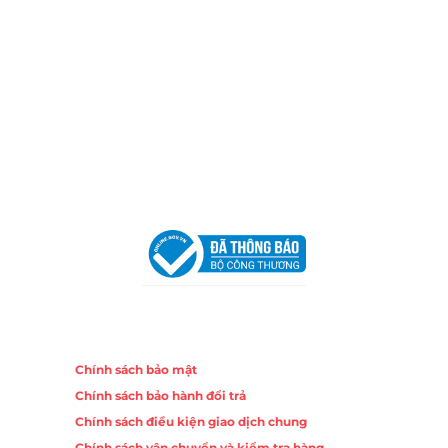
TP.HCM
Email:
congtycancin@gmail.com
Chi nhánh Nha Trang
Địa Chỉ:
86 Đường 23 Tháng 10, Phương Sài, Nha
Trang, Khánh Hòa
Hotline:
0906 51 5537 – 0282 253 5537
Email:
congtycancin@gmail.com
Chi nhánh Hà Nội - Đà Nẵng
VPĐD Tại Hà Nội:
13BT3 Vạn Phúc, Hà Đông, Hà Nội
VPĐD Tại Đà Nẵng :
Số 403 Nguyễn Hữu Thọ, Phường
Khuê Trung, Quận Cẩm Lệ, TP. Đà Nẵng
Chính sách
Chính sách bảo mật
Chính sách bảo hành đổi trả
Chính sách điều kiện giao dịch chung
Chính sách vận chuyển và kiểm tra hàng