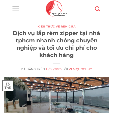
Chuyển
đến
nội
dung
KIẾN THỨC VỀ RÈM CỬA
Dịch vụ lắp rèm zipper tại nhà
tphcm nhanh chóng chuyên
nghiệp và tối ưu chi phí cho
khách hàng
ĐÃ ĐĂNG TRÊN
13/05/2026
BỞI
REMQUOCHUY
13
Th5