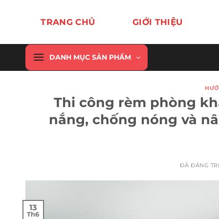
Chuyển
đến
TRANG CHỦ
GIỚI THIỆU
nội
dung
DANH MỤC SẢN PHẨM
HƯỚ
Thi công rèm phòng khá
nắng, chống nóng và n
ĐÃ ĐĂNG T
13
Th6