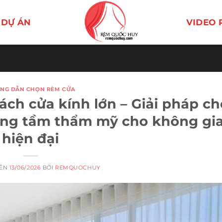
DỰ ÁN
VIDEO 
NG DẪN CHỌN RÈM CỬA
ch cửa kính lớn – Giải pháp ch
âng tầm thẩm mỹ cho không gi
hiện đại
RÊN
13/06/2026
BỞI
REMQUOCHUY