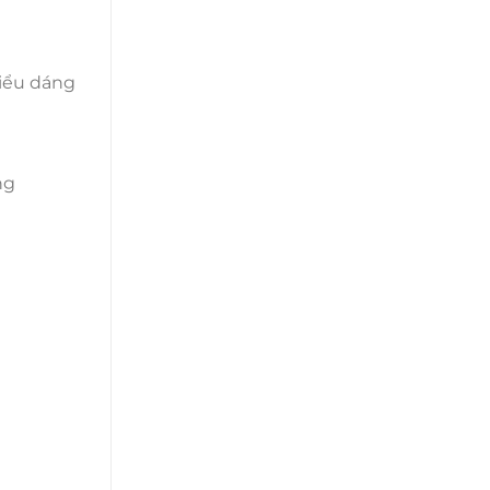
kiểu dáng
ng