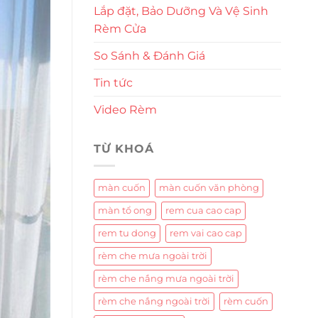
Lắp đặt, Bảo Dưỡng Và Vệ Sinh
Rèm Cửa
So Sánh & Đánh Giá
Tin tức
Video Rèm
TỪ KHOÁ
màn cuốn
màn cuốn văn phòng
màn tổ ong
rem cua cao cap
rem tu dong
rem vai cao cap
rèm che mưa ngoài trời
rèm che nắng mưa ngoài trời
rèm che nắng ngoài trời
rèm cuốn