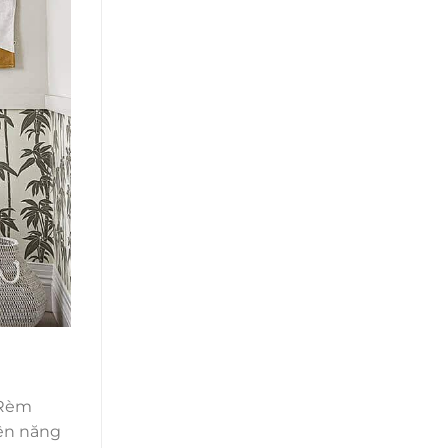
 Rèm
iện năng