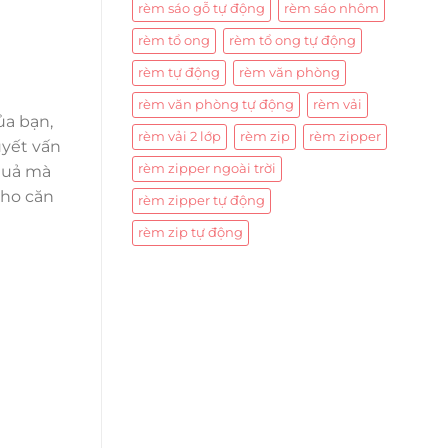
rèm sáo gỗ tự động
rèm sáo nhôm
rèm tổ ong
rèm tổ ong tự động
rèm tự động
rèm văn phòng
rèm văn phòng tự động
rèm vải
ủa bạn,
rèm vải 2 lớp
rèm zip
rèm zipper
uyết vấn
rèm zipper ngoài trời
quả mà
cho căn
rèm zipper tự động
rèm zip tự động