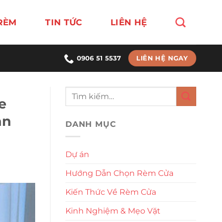
RÈM
TIN TỨC
LIÊN HỆ
LIÊN HỆ NGAY
0906 51 5537
e
an
DANH MỤC
Dự án
Hướng Dẫn Chọn Rèm Cửa
Kiến Thức Về Rèm Cửa
Kinh Nghiệm & Mẹo Vặt