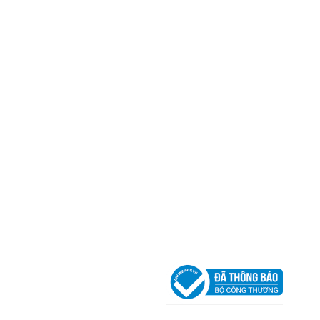
Trụ sở chính
CÔNG TY TNHH CAN CIN VIỆT NAM
Mã số thuế:
0317918046
Địa Chỉ:
606/42 Đường 3 Tháng 2, Phường Diên H
Thành phố Hồ Chí Minh (P.14 Q10).
Hotline:
0906 51 5537 – 0282 253 5537
Xưởng Sản Xuất:
C30 Thành Thái, Phường 9, Quận
TP.HCM
Email:
congtycancin@gmail.com
Chi nhánh Nha Trang
Địa Chỉ:
86 Đường 23 Tháng 10, Phương Sài, Nha
Trang, Khánh Hòa
Hotline:
0906 51 5537 – 0282 253 5537
Email:
congtycancin@gmail.com
Chi nhánh Hà Nội - Đà Nẵng
VPĐD Tại Hà Nội:
13BT3 Vạn Phúc, Hà Đông, Hà 
VPĐD Tại Đà Nẵng :
Số 403 Nguyễn Hữu Thọ, Ph
Khuê Trung, Quận Cẩm Lệ, TP. Đà Nẵng