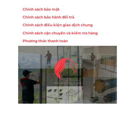
Chính sách
Chính sách bảo mật
Chính sách bảo hành đổi trả
ồng,
Chính sách điều kiện giao dịch chung
Chính sách vận chuyển và kiểm tra hàng
 10,
Phương thức thanh toán
Nội
ường