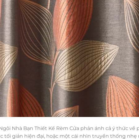
 Ngôi Nhà Bạn Thiết Kế Rèm Cửa phản ánh cả ý thức về
ác tối giản hiện đại, hoặc một cái nhìn truyền thống nh