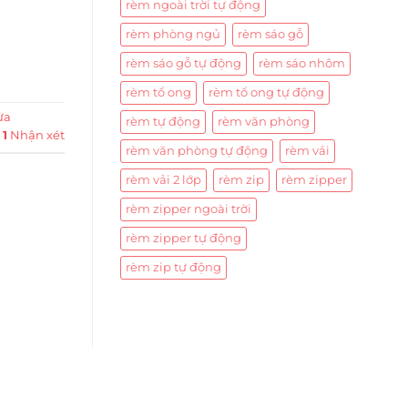
rèm ngoài trời tự động
rèm phòng ngủ
rèm sáo gỗ
rèm sáo gỗ tự động
rèm sáo nhôm
rèm tổ ong
rèm tổ ong tự động
ửa
rèm tự động
rèm văn phòng
1
Nhận xét
rèm văn phòng tự động
rèm vải
rèm vải 2 lớp
rèm zip
rèm zipper
rèm zipper ngoài trời
rèm zipper tự động
rèm zip tự động