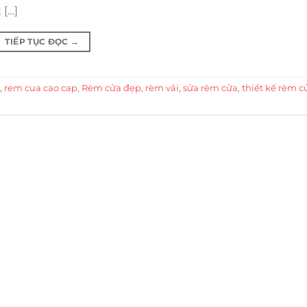
 […]
TIẾP TỤC ĐỌC
→
,
rem cua cao cap
,
Rèm cửa đẹp
,
rèm vải
,
sửa rèm cửa
,
thiết kế rèm c