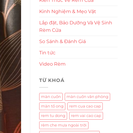
Kiến Thức Về Rèm Cửa
Kinh Nghiệm & Mẹo Vặt
Lắp đặt, Bảo Dưỡng Và Vệ Sinh
Rèm Cửa
So Sánh & Đánh Giá
Tin tức
Video Rèm
TỪ KHOÁ
màn cuốn
màn cuốn văn phòng
màn tổ ong
rem cua cao cap
rem tu dong
rem vai cao cap
rèm che mưa ngoài trời