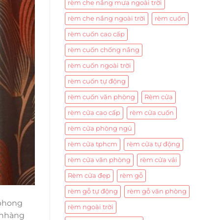
rèm che nắng mưa ngoài trời
rèm che nắng ngoài trời
rèm cuốn
rèm cuốn cao cấp
rèm cuốn chống nắng
rèm cuốn ngoài trời
rèm cuốn tự động
rèm cuốn văn phòng
Rèm cửa
rèm cửa cao cấp
rèm cửa cuốn
rèm cửa phòng ngủ
rèm cửa tphcm
rèm cửa tự động
rèm cửa văn phòng
rèm cửa vải
Rèm cửa đẹp
rèm gỗ
rèm gỗ tự động
rèm gỗ văn phòng
 phong
rèm ngoài trời
ẹ nhàng