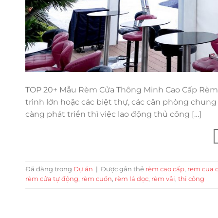
TOP 20+ Mẫu Rèm Cửa Thông Minh Cao Cấp Rèm c
trình lớn hoặc các biệt thự, các căn phòng chung
càng phát triển thì việc lao động thủ công […]
Đã đăng trong
Dự án
|
Được gắn thẻ
rèm cao cấp
,
rem cua 
rèm cửa tự động
,
rèm cuốn
,
rèm lá dọc
,
rèm vải
,
thi công