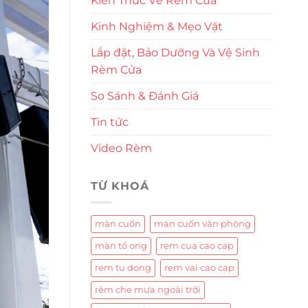
Kiến Thức Về Rèm Cửa
Kinh Nghiệm & Mẹo Vặt
Lắp đặt, Bảo Dưỡng Và Vệ Sinh
Rèm Cửa
So Sánh & Đánh Giá
Tin tức
Video Rèm
TỪ KHOÁ
màn cuốn
màn cuốn văn phòng
màn tổ ong
rem cua cao cap
rem tu dong
rem vai cao cap
rèm che mưa ngoài trời