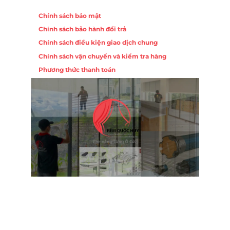
Chính sách
Chính sách bảo mật
Chính sách bảo hành đổi trả
ồng,
Chính sách điều kiện giao dịch chung
Chính sách vận chuyển và kiểm tra hàng
 10,
Phương thức thanh toán
Nội
ường