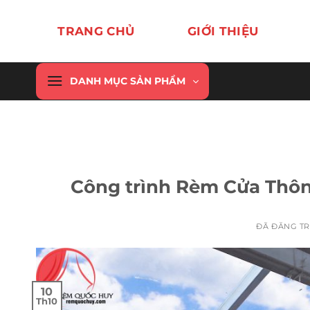
Chuyển
đến
TRANG CHỦ
GIỚI THIỆU
nội
dung
DANH MỤC SẢN PHẨM
Công trình Rèm Cửa Thô
ĐÃ ĐĂNG T
10
Th10