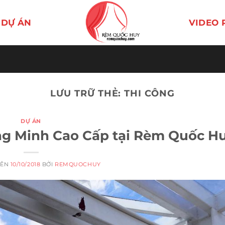
DỰ ÁN
VIDEO 
LƯU TRỮ THẺ:
THI CÔNG
DỰ ÁN
ng Minh Cao Cấp tại Rèm Quốc H
RÊN
10/10/2018
BỞI
REMQUOCHUY