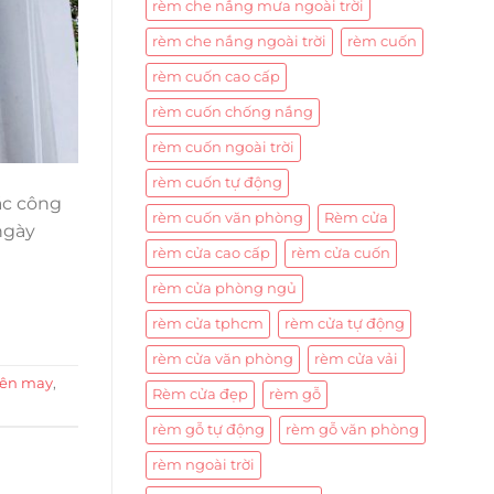
rèm che nắng mưa ngoài trời
rèm che nắng ngoài trời
rèm cuốn
rèm cuốn cao cấp
rèm cuốn chống nắng
rèm cuốn ngoài trời
rèm cuốn tự động
ác công
rèm cuốn văn phòng
Rèm cửa
ngày
rèm cửa cao cấp
rèm cửa cuốn
rèm cửa phòng ngủ
rèm cửa tphcm
rèm cửa tự động
rèm cửa văn phòng
rèm cửa vải
yên may
,
Rèm cửa đẹp
rèm gỗ
rèm gỗ tự động
rèm gỗ văn phòng
rèm ngoài trời