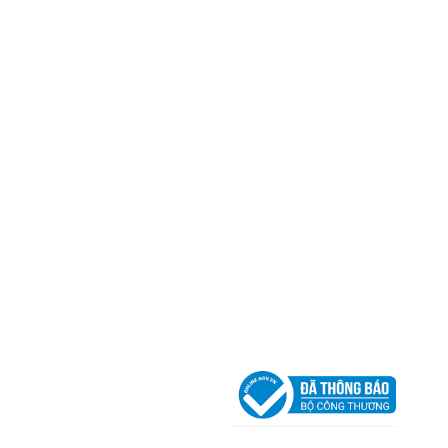
Trụ sở chính
CÔNG TY TNHH CAN CIN VIỆT NAM
Mã số thuế:
0317918046
Địa Chỉ:
606/42 Đường 3 Tháng 2, Phường Diên H
Thành phố Hồ Chí Minh (P.14 Q10).
Hotline:
0906 51 5537 – 0282 253 5537
Xưởng Sản Xuất:
C30 Thành Thái, Phường 9, Quận
TP.HCM
Email:
congtycancin@gmail.com
Chi nhánh Nha Trang
Địa Chỉ:
86 Đường 23 Tháng 10, Phương Sài, Nha
Trang, Khánh Hòa
Hotline:
0906 51 5537 – 0282 253 5537
Email:
congtycancin@gmail.com
Chi nhánh Hà Nội - Đà Nẵng
VPĐD Tại Hà Nội:
13BT3 Vạn Phúc, Hà Đông, Hà 
VPĐD Tại Đà Nẵng :
Số 403 Nguyễn Hữu Thọ, Ph
Khuê Trung, Quận Cẩm Lệ, TP. Đà Nẵng