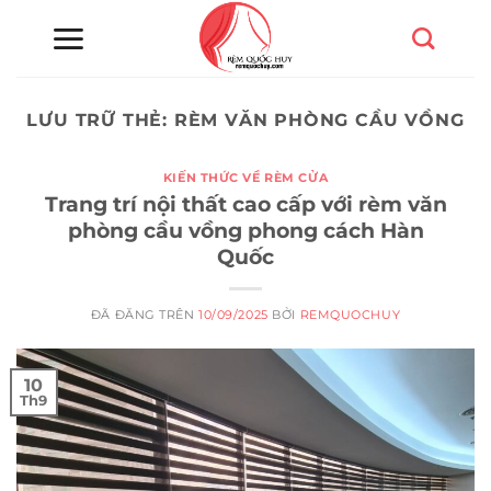
Chuyển
đến
nội
dung
LƯU TRỮ THẺ:
RÈM VĂN PHÒNG CẦU VỒNG
KIẾN THỨC VỀ RÈM CỬA
Trang trí nội thất cao cấp với rèm văn
phòng cầu vồng phong cách Hàn
Quốc
ĐÃ ĐĂNG TRÊN
10/09/2025
BỞI
REMQUOCHUY
10
Th9