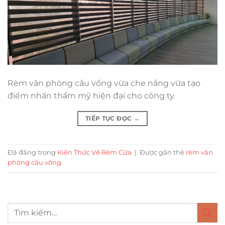
Rèm văn phòng cầu vồng vừa che nắng vừa tạo
điểm nhấn thẩm mỹ hiện đại cho công ty.
TIẾP TỤC ĐỌC
→
Đã đăng trong
Kiến Thức Về Rèm Cửa
|
Được gắn thẻ
rèm văn
phòng cầu vồng