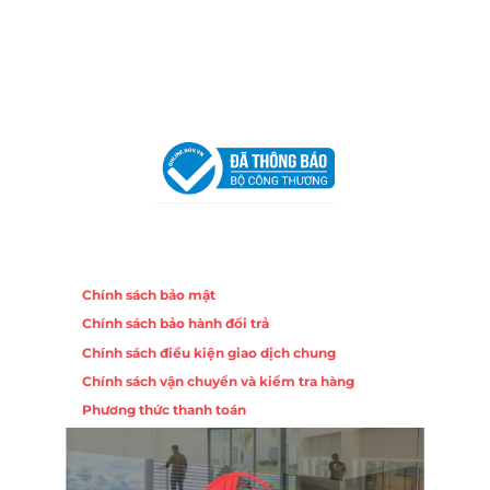
Hotline:
0906 51 5537 – 0282 253 5537
Email:
congtycancin@gmail.com
Chi nhánh Hà Nội - Đà Nẵng
VPĐD Tại Hà Nội:
13BT3 Vạn Phúc, Hà Đông, Hà Nội
VPĐD Tại Đà Nẵng :
Số 403 Nguyễn Hữu Thọ, Phường
Khuê Trung, Quận Cẩm Lệ, TP. Đà Nẵng
Chính sách
Chính sách bảo mật
Chính sách bảo hành đổi trả
Chính sách điều kiện giao dịch chung
Chính sách vận chuyển và kiểm tra hàng
Phương thức thanh toán