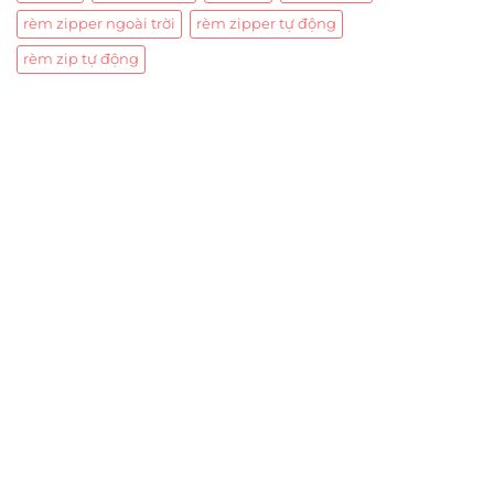
rèm zipper ngoài trời
rèm zipper tự động
rèm zip tự động
Trụ sở chính
CÔNG TY TNHH CAN CIN VIỆT NAM
Mã số thuế:
0317918046
Địa Chỉ:
606/42 Đường 3 Tháng 2, Phường Diên Hồng,
Thành phố Hồ Chí Minh (P.14 Q10).
Hotline:
0906 51 5537 – 0282 253 5537
Xưởng Sản Xuất:
C30 Thành Thái, Phường 9, Quận 10,
TP.HCM
Email:
congtycancin@gmail.com
Chi nhánh Nha Trang
Địa Chỉ:
86 Đường 23 Tháng 10, Phương Sài, Nha
Trang, Khánh Hòa