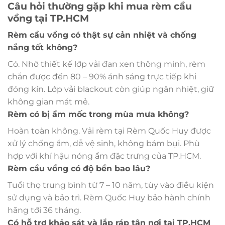
Câu hỏi thường gặp khi mua rèm cầu
vồng tại TP.HCM
Rèm cầu vồng có thật sự cản nhiệt và chống
nắng tốt không?
Có. Nhờ thiết kế lớp vải đan xen thông minh, rèm
chắn được đến 80 – 90% ánh sáng trực tiếp khi
đóng kín. Lớp vải blackout còn giúp ngăn nhiệt, giữ
không gian mát mẻ.
Rèm có bị ẩm mốc trong mùa mưa không?
Hoàn toàn không. Vải rèm tại Rèm Quốc Huy được
xử lý chống ẩm, dễ vệ sinh, không bám bụi. Phù
hợp với khí hậu nóng ẩm đặc trưng của TP.HCM.
Rèm cầu vồng có độ bền bao lâu?
Tuổi thọ trung bình từ 7 – 10 năm, tùy vào điều kiện
sử dụng và bảo trì. Rèm Quốc Huy bảo hành chính
hãng tới 36 tháng.
Có hỗ trợ khảo sát và lắp ráp tận nơi tại TP.HCM