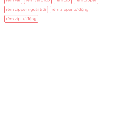
rèm vải
rèm vải 2 lớp
rèm zip
rèm zipper
rèm zipper ngoài trời
rèm zipper tự động
rèm zip tự động
Trụ sở chính
CÔNG TY TNHH CAN CIN VIỆT NAM
Mã số thuế:
0317918046
Địa Chỉ:
606/42 Đường 3 Tháng 2, Phường Diên Hồng,
Thành phố Hồ Chí Minh (P.14 Q10).
Hotline:
0906 51 5537 – 0282 253 5537
Xưởng Sản Xuất:
C30 Thành Thái, Phường 9, Quận 10,
TP.HCM
Email:
congtycancin@gmail.com
Chi nhánh Nha Trang
Địa Chỉ:
86 Đường 23 Tháng 10, Phương Sài, Nha