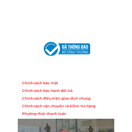
Trang, Khánh Hòa
Hotline:
0906 51 5537 – 0282 253 5537
Email:
congtycancin@gmail.com
Chi nhánh Hà Nội - Đà Nẵng
VPĐD Tại Hà Nội:
13BT3 Vạn Phúc, Hà Đông, Hà Nội
VPĐD Tại Đà Nẵng :
Số 403 Nguyễn Hữu Thọ, Phường
Khuê Trung, Quận Cẩm Lệ, TP. Đà Nẵng
Chính sách
Chính sách bảo mật
Chính sách bảo hành đổi trả
Chính sách điều kiện giao dịch chung
Chính sách vận chuyển và kiểm tra hàng
Phương thức thanh toán