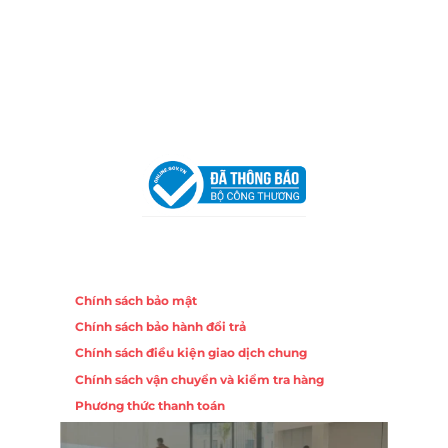
Địa Chỉ:
86 Đường 23 Tháng 10, Phương Sài, Nha
Trang, Khánh Hòa
Hotline:
0906 51 5537 – 0282 253 5537
Email:
congtycancin@gmail.com
Chi nhánh Hà Nội - Đà Nẵng
VPĐD Tại Hà Nội:
13BT3 Vạn Phúc, Hà Đông, Hà Nội
VPĐD Tại Đà Nẵng :
Số 403 Nguyễn Hữu Thọ, Phường
Khuê Trung, Quận Cẩm Lệ, TP. Đà Nẵng
Chính sách
Chính sách bảo mật
Chính sách bảo hành đổi trả
Chính sách điều kiện giao dịch chung
Chính sách vận chuyển và kiểm tra hàng
Phương thức thanh toán