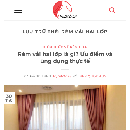
Chuyển
đến
nội
dung
LƯU TRỮ THẺ:
RÈM VẢI HAI LỚP
KIẾN THỨC VỀ RÈM CỬA
Rèm vải hai lớp là gì? Ưu điểm và
ứng dụng thực tế
ĐÃ ĐĂNG TRÊN
30/08/2025
BỞI
REMQUOCHUY
30
Th8