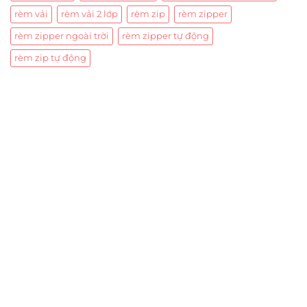
rèm vải
rèm vải 2 lớp
rèm zip
rèm zipper
rèm zipper ngoài trời
rèm zipper tự động
rèm zip tự động
Trụ sở chính
CÔNG TY TNHH CAN CIN VIỆT NAM
Mã số thuế:
0317918046
Địa Chỉ:
606/42 Đường 3 Tháng 2, Phường Diên Hồng,
Thành phố Hồ Chí Minh (P.14 Q10).
Hotline:
0906 51 5537 – 0282 253 5537
Xưởng Sản Xuất:
C30 Thành Thái, Phường 9, Quận 10,
TP.HCM
Email:
congtycancin@gmail.com
Chi nhánh Nha Trang