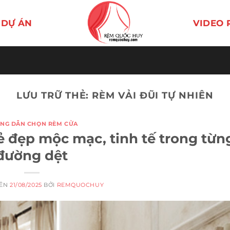
DỰ ÁN
VIDEO 
LƯU TRỮ THẺ:
RÈM VẢI ĐŨI TỰ NHIÊN
NG DẪN CHỌN RÈM CỬA
ẻ đẹp mộc mạc, tinh tế trong từn
đường dệt
RÊN
21/08/2025
BỞI
REMQUOCHUY