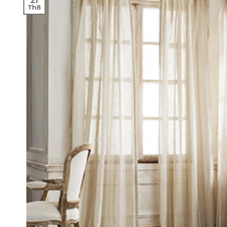
21
Th8