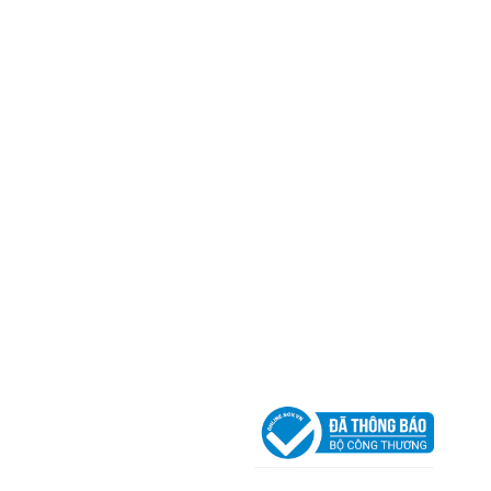
Trụ sở chính
CÔNG TY TNHH CAN CIN VIỆT NAM
Mã số thuế:
0317918046
Địa Chỉ:
606/42 Đường 3 Tháng 2, Phường Diên H
Thành phố Hồ Chí Minh (P.14 Q10).
Hotline:
0906 51 5537 – 0282 253 5537
Xưởng Sản Xuất:
C30 Thành Thái, Phường 9, Quận
TP.HCM
Email:
congtycancin@gmail.com
Chi nhánh Nha Trang
Địa Chỉ:
86 Đường 23 Tháng 10, Phương Sài, Nha
Trang, Khánh Hòa
Hotline:
0906 51 5537 – 0282 253 5537
Email:
congtycancin@gmail.com
Chi nhánh Hà Nội - Đà Nẵng
VPĐD Tại Hà Nội:
13BT3 Vạn Phúc, Hà Đông, Hà 
VPĐD Tại Đà Nẵng :
Số 403 Nguyễn Hữu Thọ, Ph
Khuê Trung, Quận Cẩm Lệ, TP. Đà Nẵng