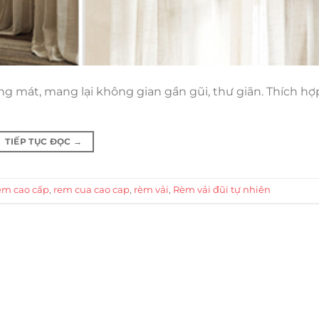
áng mát, mang lại không gian gần gũi, thư giãn. Thích hợ
TIẾP TỤC ĐỌC
→
èm cao cấp
,
rem cua cao cap
,
rèm vải
,
Rèm vải đũi tự nhiên