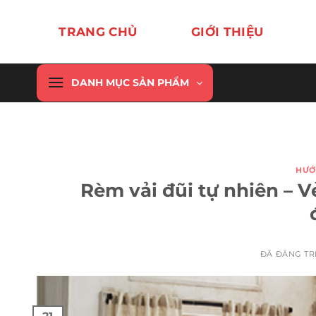
Chuyển
đến
TRANG CHỦ
GIỚI THIỆU
nội
dung
DANH MỤC SẢN PHẨM
HƯỚ
Rèm vải đũi tự nhiên – V
ĐÃ ĐĂNG T