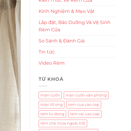
Kiến Thức Về Rèm Cửa
Kinh Nghiệm & Mẹo Vặt
Lắp đặt, Bảo Dưỡng Và Vệ Sinh
Rèm Cửa
So Sánh & Đánh Giá
Tin tức
Video Rèm
TỪ KHOÁ
màn cuốn
màn cuốn văn phòng
màn tổ ong
rem cua cao cap
rem tu dong
rem vai cao cap
rèm che mưa ngoài trời