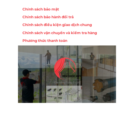
Chính sách
Chính sách bảo mật
Chính sách bảo hành đổi trả
ồng,
Chính sách điều kiện giao dịch chung
Chính sách vận chuyển và kiểm tra hàng
 10,
Phương thức thanh toán
Nội
ường