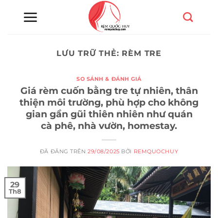
Chuyển
đến
nội
dung
LƯU TRỮ THẺ:
RÈM TRE
SO SÁNH & ĐÁNH GIÁ
Giá rèm cuốn bằng tre tự nhiên, thân
thiện môi trường, phù hợp cho không
gian gần gũi thiên nhiên như quán
cà phê, nhà vườn, homestay.
ĐÃ ĐĂNG TRÊN
29/08/2025
BỞI
REMQUOCHUY
29
Th8