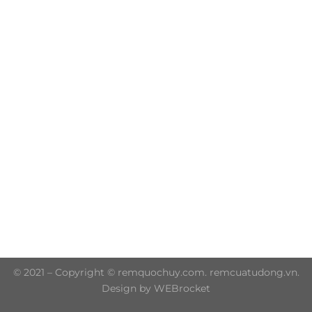
Trụ sở chính: 606/42 Đường 3 Tháng 2, Phường Diên
Hồng, Thành phố Hồ Chí Minh (P.14 Q10)
Hotline: 0906 51 5537 – 0282 253 5537
© 2021 – Copyright © remquochuy.com. remcuatudong.vn.
Design by WEBrocket