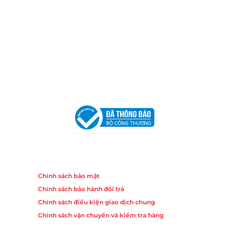
Email:
congtycancin@gmail.com
Chi nhánh Nha Trang
Địa Chỉ:
86 Đường 23 Tháng 10, Phương Sài, Nha
Trang, Khánh Hòa
Hotline:
0906 51 5537 – 0282 253 5537
Email:
congtycancin@gmail.com
Chi nhánh Hà Nội - Đà Nẵng
VPĐD Tại Hà Nội:
13BT3 Vạn Phúc, Hà Đông, Hà Nội
VPĐD Tại Đà Nẵng :
Số 403 Nguyễn Hữu Thọ, Phường
Khuê Trung, Quận Cẩm Lệ, TP. Đà Nẵng
Chính sách
Chính sách bảo mật
Chính sách bảo hành đổi trả
Chính sách điều kiện giao dịch chung
Chính sách vận chuyển và kiểm tra hàng