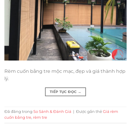
Rèm cuốn bằng tre mộc mạc, đẹp và giá thành hợp
lý.
TIẾP TỤC ĐỌC
→
Đã đăng trong
So Sánh & Đánh Giá
|
Được gắn thẻ
Giá rèm
cuốn bằng tre
,
rèm tre