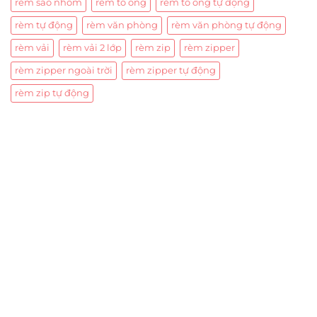
rèm sáo nhôm
rèm tổ ong
rèm tổ ong tự động
rèm tự động
rèm văn phòng
rèm văn phòng tự động
rèm vải
rèm vải 2 lớp
rèm zip
rèm zipper
rèm zipper ngoài trời
rèm zipper tự động
rèm zip tự động
Trụ sở chính
CÔNG TY TNHH CAN CIN VIỆT NAM
Mã số thuế:
0317918046
Địa Chỉ:
606/42 Đường 3 Tháng 2, Phường Diên Hồng,
Thành phố Hồ Chí Minh (P.14 Q10).
Hotline:
0906 51 5537 – 0282 253 5537
Xưởng Sản Xuất:
C30 Thành Thái, Phường 9, Quận 10,
TP.HCM