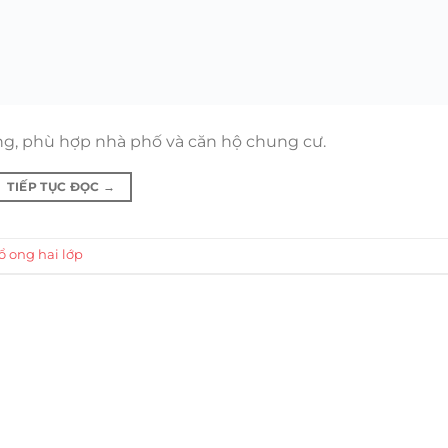
ăng, phù hợp nhà phố và căn hộ chung cư.
TIẾP TỤC ĐỌC
→
ổ ong hai lớp