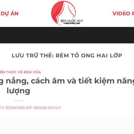
DỰ ÁN
VIDEO 
LƯU TRỮ THẺ:
RÈM TỔ ONG HAI LỚP
IẾN THỨC VỀ RÈM CỬA
g nắng, cách âm và tiết kiệm năn
lượng
RÊN
30/08/2025
BỞI
REMQUOCHUY