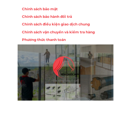
Chính sách
Chính sách bảo mật
Chính sách bảo hành đổi trả
ồng,
Chính sách điều kiện giao dịch chung
Chính sách vận chuyển và kiểm tra hàng
 10,
Phương thức thanh toán
Nội
ường