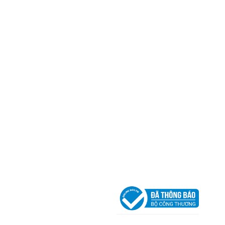
Trụ sở chính
CÔNG TY TNHH CAN CIN VIỆT NAM
Mã số thuế:
0317918046
Địa Chỉ:
606/42 Đường 3 Tháng 2, Phường Diên H
Thành phố Hồ Chí Minh (P.14 Q10).
Hotline:
0906 51 5537 – 0282 253 5537
Xưởng Sản Xuất:
C30 Thành Thái, Phường 9, Quận
TP.HCM
Email:
congtycancin@gmail.com
Chi nhánh Nha Trang
Địa Chỉ:
86 Đường 23 Tháng 10, Phương Sài, Nha
Trang, Khánh Hòa
Hotline:
0906 51 5537 – 0282 253 5537
Email:
congtycancin@gmail.com
Chi nhánh Hà Nội - Đà Nẵng
VPĐD Tại Hà Nội:
13BT3 Vạn Phúc, Hà Đông, Hà 
VPĐD Tại Đà Nẵng :
Số 403 Nguyễn Hữu Thọ, Ph
Khuê Trung, Quận Cẩm Lệ, TP. Đà Nẵng