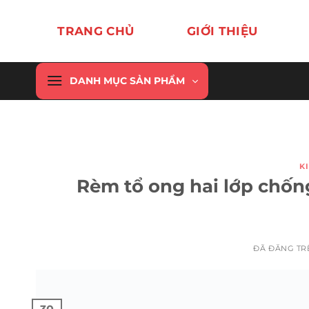
Chuyển
đến
TRANG CHỦ
GIỚI THIỆU
nội
dung
DANH MỤC SẢN PHẨM
K
Rèm tổ ong hai lớp chốn
ĐÃ ĐĂNG T