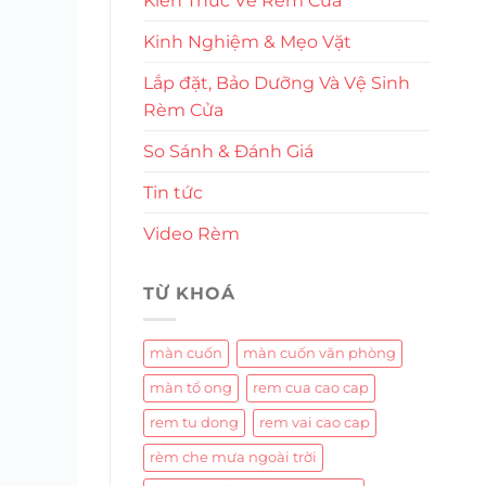
Kiến Thức Về Rèm Cửa
Kinh Nghiệm & Mẹo Vặt
Lắp đặt, Bảo Dưỡng Và Vệ Sinh
Rèm Cửa
So Sánh & Đánh Giá
Tin tức
Video Rèm
TỪ KHOÁ
màn cuốn
màn cuốn văn phòng
màn tổ ong
rem cua cao cap
rem tu dong
rem vai cao cap
rèm che mưa ngoài trời