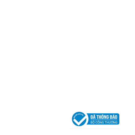
Trụ sở chính
CÔNG TY TNHH CAN CIN VIỆT NAM
Mã số thuế:
0317918046
Địa Chỉ:
606/42 Đường 3 Tháng 2, Phường Diên H
Thành phố Hồ Chí Minh (P.14 Q10).
Hotline:
0906 51 5537 – 0282 253 5537
Xưởng Sản Xuất:
C30 Thành Thái, Phường 9, Quận
TP.HCM
Email:
congtycancin@gmail.com
Chi nhánh Nha Trang
Địa Chỉ:
86 Đường 23 Tháng 10, Phương Sài, Nha
Trang, Khánh Hòa
Hotline:
0906 51 5537 – 0282 253 5537
Email:
congtycancin@gmail.com
Chi nhánh Hà Nội - Đà Nẵng
VPĐD Tại Hà Nội:
13BT3 Vạn Phúc, Hà Đông, Hà 
VPĐD Tại Đà Nẵng :
Số 403 Nguyễn Hữu Thọ, Ph
Khuê Trung, Quận Cẩm Lệ, TP. Đà Nẵng