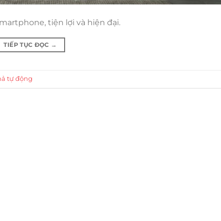
rtphone, tiện lợi và hiện đại.
TIẾP TỤC ĐỌC
→
hả tự động