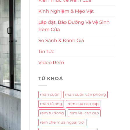
Kiến Thức Về Rèm Cửa
Kinh Nghiệm & Mẹo Vặt
Lắp đặt, Bảo Dưỡng Và Vệ Sinh
Rèm Cửa
So Sánh & Đánh Giá
Tin tức
Video Rèm
TỪ KHOÁ
màn cuốn
màn cuốn văn phòng
màn tổ ong
rem cua cao cap
rem tu dong
rem vai cao cap
rèm che mưa ngoài trời