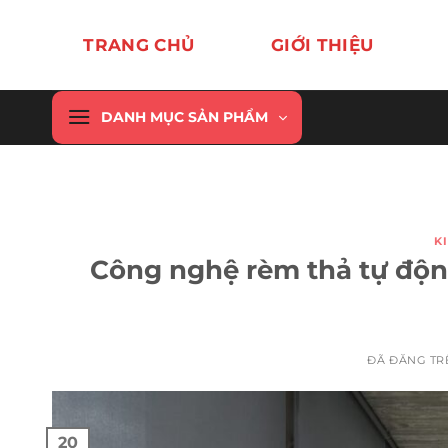
Chuyển
đến
TRANG CHỦ
GIỚI THIỆU
nội
dung
DANH MỤC SẢN PHẨM
K
Công nghệ rèm thả tự độn
ĐÃ ĐĂNG T
20