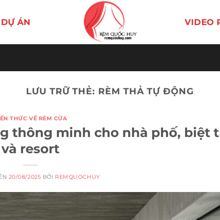
DỰ ÁN
VIDEO 
LƯU TRỮ THẺ:
RÈM THẢ TỰ ĐỘNG
IẾN THỨC VỀ RÈM CỬA
g thông minh cho nhà phố, biệt 
và resort
RÊN
20/08/2025
BỞI
REMQUOCHUY