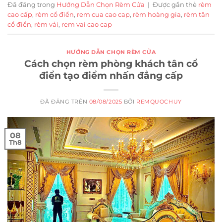
Đã đăng trong
Hướng Dẫn Chọn Rèm Cửa
|
Được gắn thẻ
rèm
cao cấp
,
rèm cổ điển
,
rem cua cao cap
,
rèm hoàng gia
,
rèm tân
cổ điển
,
rèm vải
,
rem vai cao cap
HƯỚNG DẪN CHỌN RÈM CỬA
Cách chọn rèm phòng khách tân cổ
điển tạo điểm nhấn đẳng cấp
ĐÃ ĐĂNG TRÊN
08/08/2025
BỞI
REMQUOCHUY
08
Th8