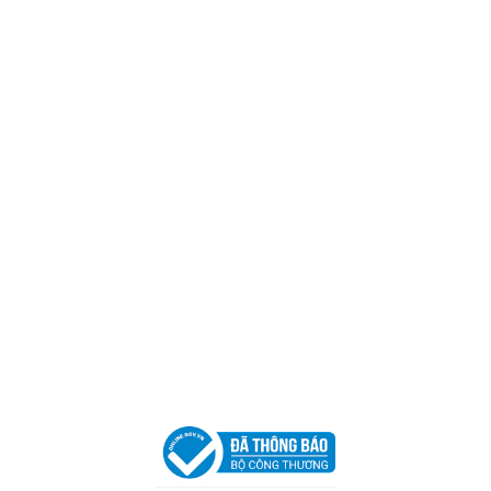
Trụ sở chính
CÔNG TY TNHH CAN CIN VIỆT NAM
Mã số thuế:
0317918046
Địa Chỉ:
606/42 Đường 3 Tháng 2, Phường Diên Hồng,
Thành phố Hồ Chí Minh (P.14 Q10).
Hotline:
0906 51 5537 – 0282 253 5537
Xưởng Sản Xuất:
C30 Thành Thái, Phường 9, Quận 10,
TP.HCM
Email:
congtycancin@gmail.com
Chi nhánh Nha Trang
Địa Chỉ:
86 Đường 23 Tháng 10, Phương Sài, Nha
Trang, Khánh Hòa
Hotline:
0906 51 5537 – 0282 253 5537
Email:
congtycancin@gmail.com
Chi nhánh Hà Nội - Đà Nẵng
VPĐD Tại Hà Nội:
13BT3 Vạn Phúc, Hà Đông, Hà Nội
VPĐD Tại Đà Nẵng :
Số 403 Nguyễn Hữu Thọ, Phường
Khuê Trung, Quận Cẩm Lệ, TP. Đà Nẵng