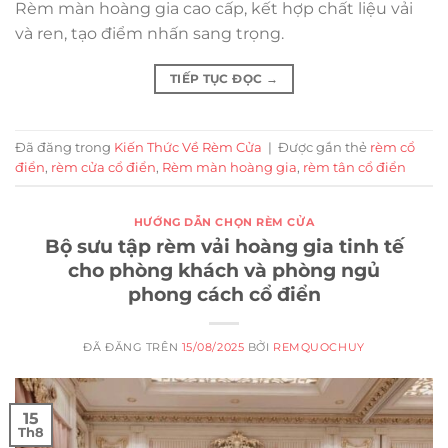
Rèm màn hoàng gia cao cấp, kết hợp chất liệu vải
và ren, tạo điểm nhấn sang trọng.
TIẾP TỤC ĐỌC
→
Đã đăng trong
Kiến Thức Về Rèm Cửa
|
Được gắn thẻ
rèm cổ
điển
,
rèm cửa cổ điển
,
Rèm màn hoàng gia
,
rèm tân cổ điển
HƯỚNG DẪN CHỌN RÈM CỬA
Bộ sưu tập rèm vải hoàng gia tinh tế
cho phòng khách và phòng ngủ
phong cách cổ điển
ĐÃ ĐĂNG TRÊN
15/08/2025
BỞI
REMQUOCHUY
15
Th8