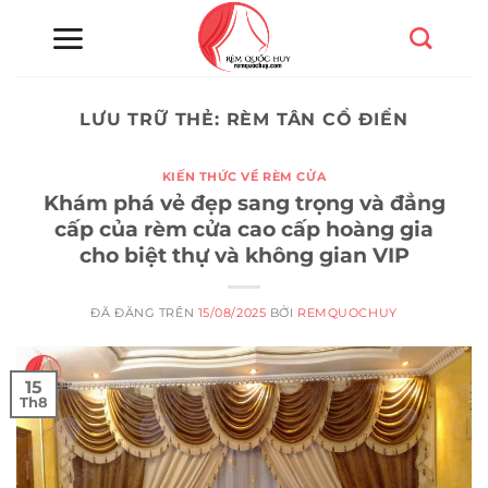
Chuyển
đến
nội
dung
LƯU TRỮ THẺ:
RÈM TÂN CỔ ĐIỂN
KIẾN THỨC VỀ RÈM CỬA
Khám phá vẻ đẹp sang trọng và đẳng
cấp của rèm cửa cao cấp hoàng gia
cho biệt thự và không gian VIP
ĐÃ ĐĂNG TRÊN
15/08/2025
BỞI
REMQUOCHUY
15
Th8