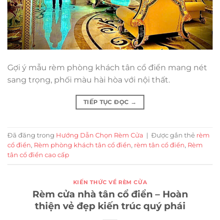
Gợi ý mẫu rèm phòng khách tân cổ điển mang nét
sang trọng, phối màu hài hòa với nội thất.
TIẾP TỤC ĐỌC
→
Đã đăng trong
Hướng Dẫn Chọn Rèm Cửa
|
Được gắn thẻ
rèm
cổ điển
,
Rèm phòng khách tân cổ điển
,
rèm tân cổ điển
,
Rèm
tân cổ điển cao cấp
KIẾN THỨC VỀ RÈM CỬA
Rèm cửa nhà tân cổ điển – Hoàn
thiện vẻ đẹp kiến trúc quý phái