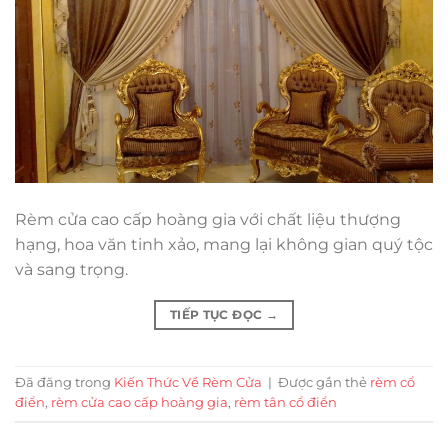
Rèm cửa cao cấp hoàng gia với chất liệu thượng
hạng, hoa văn tinh xảo, mang lại không gian quý tộc
và sang trọng.
TIẾP TỤC ĐỌC
→
Đã đăng trong
Kiến Thức Về Rèm Cửa
|
Được gắn thẻ
rèm cổ
điển
,
rèm cửa cao cấp hoàng gia
,
rèm tân cổ điển