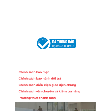
Trang, Khánh Hòa
Hotline:
0906 51 5537 – 0282 253 5537
Email:
congtycancin@gmail.com
Chi nhánh Hà Nội - Đà Nẵng
VPĐD Tại Hà Nội:
13BT3 Vạn Phúc, Hà Đông, Hà Nội
VPĐD Tại Đà Nẵng :
Số 403 Nguyễn Hữu Thọ, Phường
Khuê Trung, Quận Cẩm Lệ, TP. Đà Nẵng
Chính sách
Chính sách bảo mật
Chính sách bảo hành đổi trả
Chính sách điều kiện giao dịch chung
Chính sách vận chuyển và kiểm tra hàng
Phương thức thanh toán