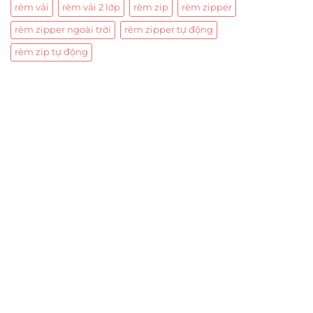
rèm vải
rèm vải 2 lớp
rèm zip
rèm zipper
rèm zipper ngoài trời
rèm zipper tự động
rèm zip tự động
Trụ sở chính
CÔNG TY TNHH CAN CIN VIỆT NAM
Mã số thuế:
0317918046
Địa Chỉ:
606/42 Đường 3 Tháng 2, Phường Diên Hồng,
Thành phố Hồ Chí Minh (P.14 Q10).
Hotline:
0906 51 5537 – 0282 253 5537
Xưởng Sản Xuất:
C30 Thành Thái, Phường 9, Quận 10,
TP.HCM
Email:
congtycancin@gmail.com
Chi nhánh Nha Trang
Địa Chỉ:
86 Đường 23 Tháng 10, Phương Sài, Nha