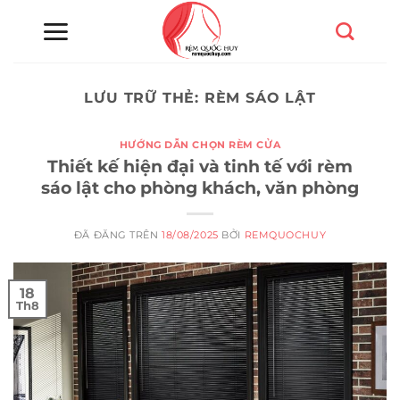
Chuyển
đến
nội
dung
LƯU TRỮ THẺ:
RÈM SÁO LẬT
HƯỚNG DẪN CHỌN RÈM CỬA
Thiết kế hiện đại và tinh tế với rèm
sáo lật cho phòng khách, văn phòng
ĐÃ ĐĂNG TRÊN
18/08/2025
BỞI
REMQUOCHUY
18
Th8