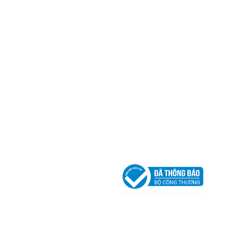
Mã số thuế:
0317918046
Địa Chỉ:
606/42 Đường 3 Tháng 2, Phường Diên H
Thành phố Hồ Chí Minh (P.14 Q10).
Hotline:
0906 51 5537 – 0282 253 5537
Xưởng Sản Xuất:
C30 Thành Thái, Phường 9, Quận
TP.HCM
Email:
congtycancin@gmail.com
Chi nhánh Nha Trang
Địa Chỉ:
86 Đường 23 Tháng 10, Phương Sài, Nha
Trang, Khánh Hòa
Hotline:
0906 51 5537 – 0282 253 5537
Email:
congtycancin@gmail.com
Chi nhánh Hà Nội - Đà Nẵng
VPĐD Tại Hà Nội:
13BT3 Vạn Phúc, Hà Đông, Hà 
VPĐD Tại Đà Nẵng :
Số 403 Nguyễn Hữu Thọ, Ph
Khuê Trung, Quận Cẩm Lệ, TP. Đà Nẵng