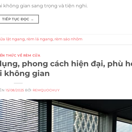
i không gian sang trọng và tiện nghi.
TIẾP TỤC ĐỌC
→
ửa lật ngang
,
rèm lá ngang
,
rèm sáo nhôm
IẾN THỨC VỀ RÈM CỬA
ụng, phong cách hiện đại, phù 
i không gian
RÊN
15/08/2025
BỞI
REMQUOCHUY