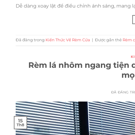
Dễ dàng xoay lật để điều chỉnh ánh sáng, mang lạ
Đã đăng trong
Kiến Thức Về Rèm Cửa
|
Được gắn thẻ
Rèm c
K
Rèm lá nhôm ngang tiện d
mọ
ĐÃ ĐĂNG T
15
Th8