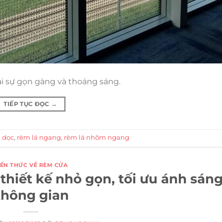
i sự gọn gàng và thoáng sáng.
TIẾP TỤC ĐỌC
→
á dọc
,
rèm lá ngang
,
rèm lá nhôm ngang
IẾN THỨC VỀ RÈM CỬA
thiết kế nhỏ gọn, tối ưu ánh sáng
hông gian