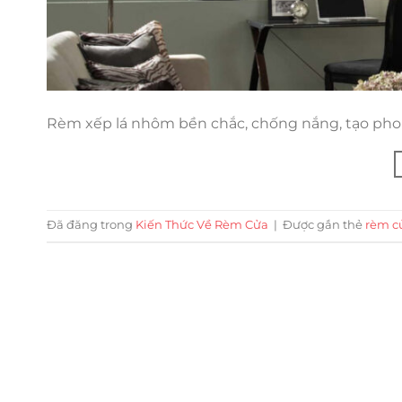
Rèm xếp lá nhôm bền chắc, chống nắng, tạo phong
Đã đăng trong
Kiến Thức Về Rèm Cửa
|
Được gắn thẻ
rèm c
Trụ sở chính
CÔNG TY TNHH CAN CIN VIỆT NAM