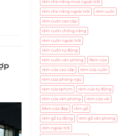
rèm che nắng mưa ngoài trời
rèm che nắng ngoài trời
rèm cuốn
rèm cuốn cao cấp
rèm cuốn chống nắng
rèm cuốn ngoài trời
rèm cuốn tự động
rèm cuốn văn phòng
Rèm cửa
hợp
rèm cửa cao cấp
rèm cửa cuốn
rèm cửa phòng ngủ
rèm cửa tphcm
rèm cửa tự động
rèm cửa văn phòng
rèm cửa vải
Rèm cửa đẹp
rèm gỗ
rèm gỗ tự động
rèm gỗ văn phòng
rèm ngoài trời