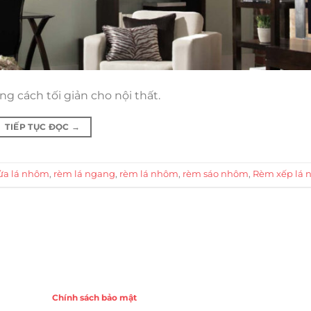
 cách tối giản cho nội thất.
TIẾP TỤC ĐỌC
→
ửa lá nhôm
,
rèm lá ngang
,
rèm lá nhôm
,
rèm sáo nhôm
,
Rèm xếp lá
Chính sách
Chính sách bảo mật