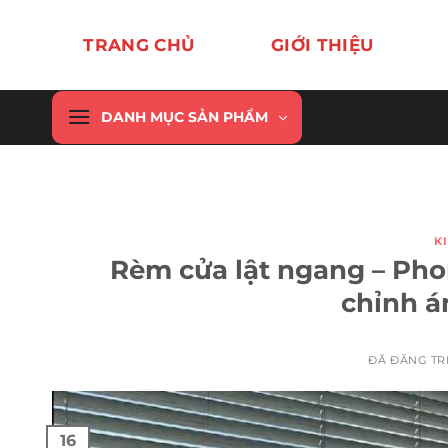
Chuyển
đến
TRANG CHỦ
GIỚI THIỆU
nội
dung
DANH MỤC SẢN PHẨM
K
Rèm cửa lật ngang – Pho
chỉnh á
ĐÃ ĐĂNG T
16