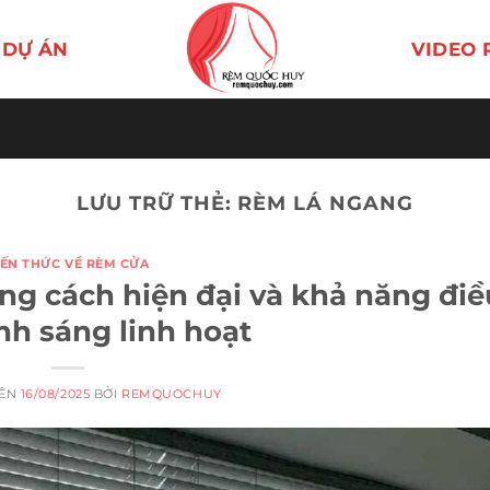
DỰ ÁN
VIDEO 
LƯU TRỮ THẺ:
RÈM LÁ NGANG
IẾN THỨC VỀ RÈM CỬA
ng cách hiện đại và khả năng điề
nh sáng linh hoạt
RÊN
16/08/2025
BỞI
REMQUOCHUY