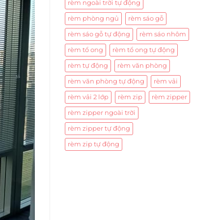
rèm ngoài trời tự động
rèm phòng ngủ
rèm sáo gỗ
rèm sáo gỗ tự động
rèm sáo nhôm
rèm tổ ong
rèm tổ ong tự động
rèm tự động
rèm văn phòng
rèm văn phòng tự động
rèm vải
rèm vải 2 lớp
rèm zip
rèm zipper
rèm zipper ngoài trời
rèm zipper tự động
rèm zip tự động