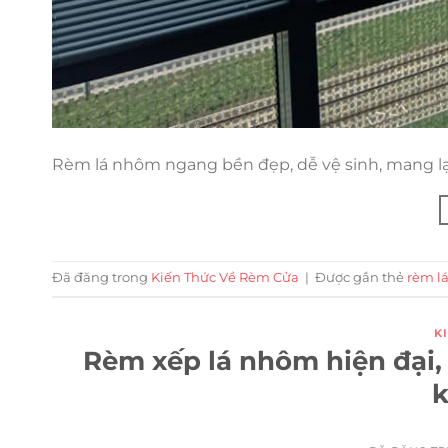
Rèm lá nhôm ngang bền đẹp, dễ vệ sinh, mang lạ
Đã đăng trong
Kiến Thức Về Rèm Cửa
|
Được gắn thẻ
rèm l
K
Rèm xếp lá nhôm hiện đại, 
k