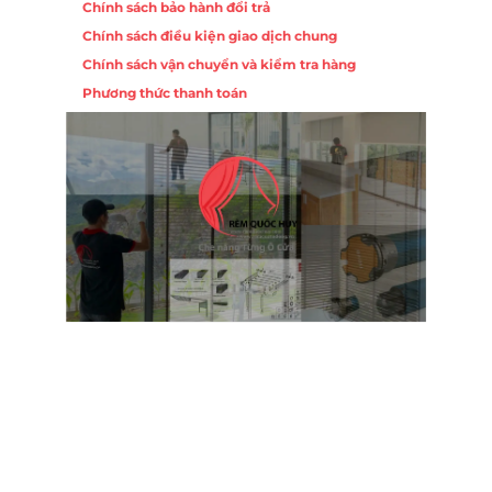
Chính sách bảo hành đổi trả
ồng,
Chính sách điều kiện giao dịch chung
Chính sách vận chuyển và kiểm tra hàng
 10,
Phương thức thanh toán
Nội
ường
Trụ 
Hồng
Hotl