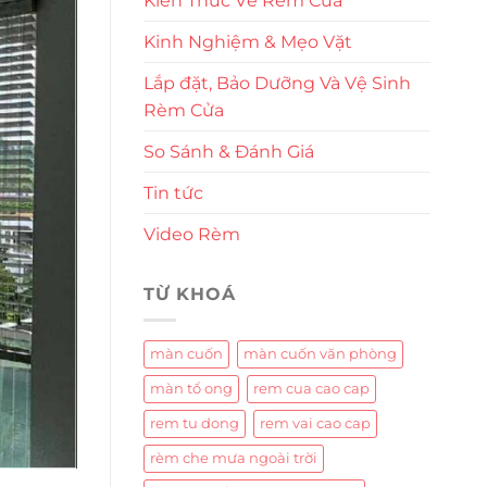
Kiến Thức Về Rèm Cửa
Kinh Nghiệm & Mẹo Vặt
Lắp đặt, Bảo Dưỡng Và Vệ Sinh
Rèm Cửa
So Sánh & Đánh Giá
Tin tức
Video Rèm
TỪ KHOÁ
màn cuốn
màn cuốn văn phòng
màn tổ ong
rem cua cao cap
rem tu dong
rem vai cao cap
rèm che mưa ngoài trời