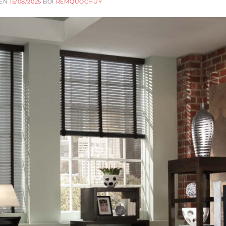
RÊN
15/08/2025
BỞI
REMQUOCHUY