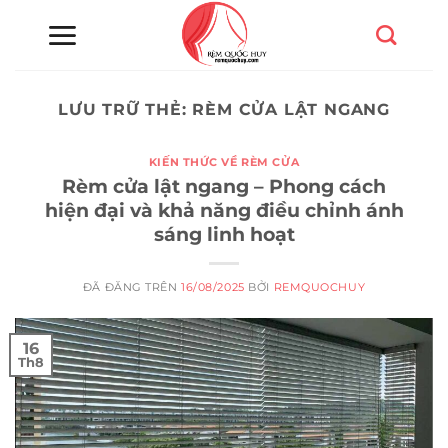
Chuyển
đến
nội
dung
LƯU TRỮ THẺ:
RÈM CỬA LẬT NGANG
KIẾN THỨC VỀ RÈM CỬA
Rèm cửa lật ngang – Phong cách
hiện đại và khả năng điều chỉnh ánh
sáng linh hoạt
ĐÃ ĐĂNG TRÊN
16/08/2025
BỞI
REMQUOCHUY
16
Th8