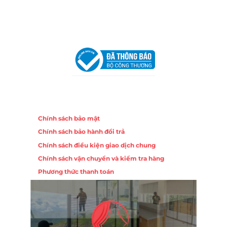
Chi nhánh Hà Nội - Đà Nẵng
VPĐD Tại Hà Nội:
13BT3 Vạn Phúc, Hà Đông, Hà Nội
VPĐD Tại Đà Nẵng :
Số 403 Nguyễn Hữu Thọ, Phường
Khuê Trung, Quận Cẩm Lệ, TP. Đà Nẵng
Chính sách
Chính sách bảo mật
Chính sách bảo hành đổi trả
Chính sách điều kiện giao dịch chung
Chính sách vận chuyển và kiểm tra hàng
Phương thức thanh toán