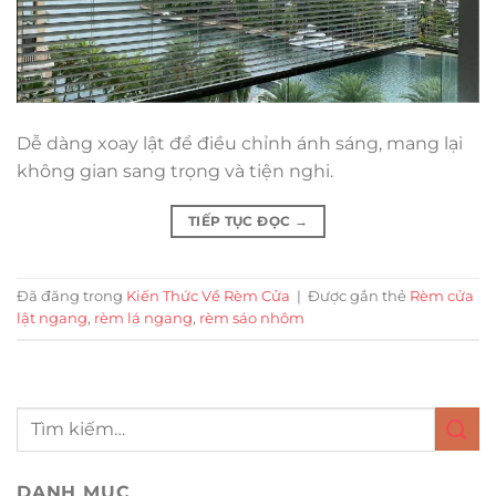
Dễ dàng xoay lật để điều chỉnh ánh sáng, mang lại
không gian sang trọng và tiện nghi.
TIẾP TỤC ĐỌC
→
Đã đăng trong
Kiến Thức Về Rèm Cửa
|
Được gắn thẻ
Rèm cửa
lật ngang
,
rèm lá ngang
,
rèm sáo nhôm
DANH MỤC