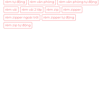
rèm tự động
rèm văn phòng
rèm văn phòng tự động
rèm vải
rèm vải 2 lớp
rèm zip
rèm zipper
rèm zipper ngoài trời
rèm zipper tự động
rèm zip tự động
Trụ sở chính
CÔNG TY TNHH CAN CIN VIỆT NAM
Mã số thuế:
0317918046
Địa Chỉ:
606/42 Đường 3 Tháng 2, Phường Diên Hồng,
Thành phố Hồ Chí Minh (P.14 Q10).
Hotline:
0906 51 5537 – 0282 253 5537
Xưởng Sản Xuất:
C30 Thành Thái, Phường 9, Quận 10,
TP.HCM
Email:
congtycancin@gmail.com
Chi nhánh Nha Trang