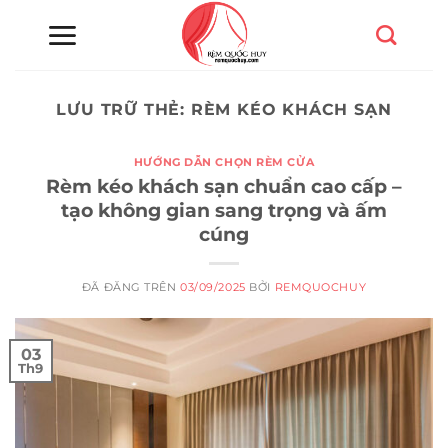
Chuyển
đến
nội
dung
LƯU TRỮ THẺ:
RÈM KÉO KHÁCH SẠN
HƯỚNG DẪN CHỌN RÈM CỬA
Rèm kéo khách sạn chuẩn cao cấp –
tạo không gian sang trọng và ấm
cúng
ĐÃ ĐĂNG TRÊN
03/09/2025
BỞI
REMQUOCHUY
03
Th9