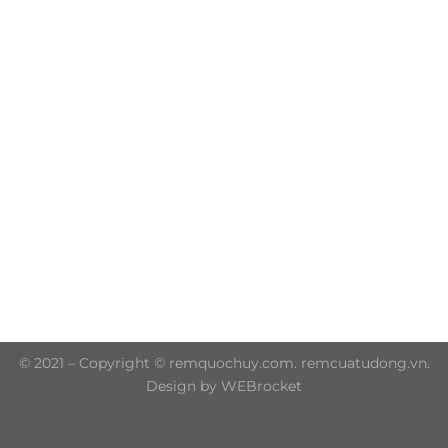
Trụ sở chính: 606/42 Đường 3 Tháng 2, Phường Diên
Hồng, Thành phố Hồ Chí Minh (P.14 Q10)
Hotline: 0906 51 5537 – 0282 253 5537
© 2021 – Copyright © remquochuy.com. remcuatudong.vn.
Design by WEBrocket