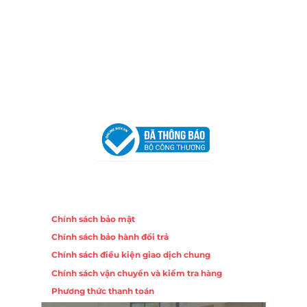
Địa Chỉ:
86 Đường 23 Tháng 10, Phương Sài, Nha
Trang, Khánh Hòa
Hotline:
0906 51 5537 – 0282 253 5537
Email:
congtycancin@gmail.com
Chi nhánh Hà Nội - Đà Nẵng
VPĐD Tại Hà Nội:
13BT3 Vạn Phúc, Hà Đông, Hà Nội
VPĐD Tại Đà Nẵng :
Số 403 Nguyễn Hữu Thọ, Phường
Khuê Trung, Quận Cẩm Lệ, TP. Đà Nẵng
Chính sách
Chính sách bảo mật
Chính sách bảo hành đổi trả
Chính sách điều kiện giao dịch chung
Chính sách vận chuyển và kiểm tra hàng
Phương thức thanh toán