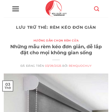
Chuyển
đến
nội
dung
LƯU TRỮ THẺ:
RÈM KÉO ĐƠN GIẢN
HƯỚNG DẪN CHỌN RÈM CỬA
Những mẫu rèm kéo đơn giản, dễ lắp
đặt cho mọi không gian sống
ĐÃ ĐĂNG TRÊN
03/09/2025
BỞI
REMQUOCHUY
03
Th9