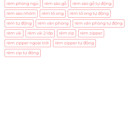
rèm phòng ngủ
rèm sáo gỗ
rèm sáo gỗ tự động
rèm sáo nhôm
rèm tổ ong
rèm tổ ong tự động
rèm tự động
rèm văn phòng
rèm văn phòng tự động
rèm vải
rèm vải 2 lớp
rèm zip
rèm zipper
rèm zipper ngoài trời
rèm zipper tự động
rèm zip tự động
Trụ sở chính
CÔNG TY TNHH CAN CIN VIỆT NAM
Mã số thuế:
0317918046
Địa Chỉ:
606/42 Đường 3 Tháng 2, Phường Diên Hồng,
Thành phố Hồ Chí Minh (P.14 Q10).
Hotline:
0906 51 5537 – 0282 253 5537