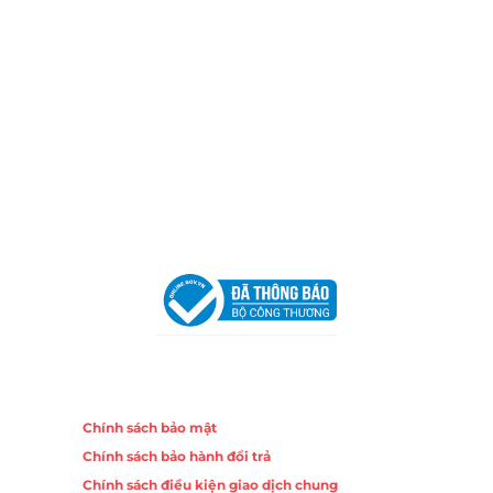
Xưởng Sản Xuất:
C30 Thành Thái, Phường 9, Quận 10,
TP.HCM
Email:
congtycancin@gmail.com
Chi nhánh Nha Trang
Địa Chỉ:
86 Đường 23 Tháng 10, Phương Sài, Nha
Trang, Khánh Hòa
Hotline:
0906 51 5537 – 0282 253 5537
Email:
congtycancin@gmail.com
Chi nhánh Hà Nội - Đà Nẵng
VPĐD Tại Hà Nội:
13BT3 Vạn Phúc, Hà Đông, Hà Nội
VPĐD Tại Đà Nẵng :
Số 403 Nguyễn Hữu Thọ, Phường
Khuê Trung, Quận Cẩm Lệ, TP. Đà Nẵng
Chính sách
Chính sách bảo mật
Chính sách bảo hành đổi trả
Chính sách điều kiện giao dịch chung