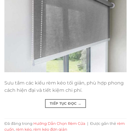
Sưu tầm các kiểu rèm kéo tối giản, phù hợp phong
cách hiện đại và tiết kiệm chi phí.
TIẾP TỤC ĐỌC
→
Đã đăng trong
Hướng Dẫn Chọn Rèm Cửa
|
Được gắn thẻ
rèm
cuốn
,
rèm kéo
,
rèm kéo đơn giản