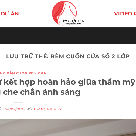
DỰ ÁN
VIDEO 
LƯU TRỮ THẺ:
RÈM CUỐN CỬA SỔ 2 LỚP
NG DẪN CHỌN RÈM CỬA
ự kết hợp hoàn hảo giữa thẩm mỹ
 che chắn ánh sáng
RÊN
26/08/2025
BỞI
REMQUOCHUY