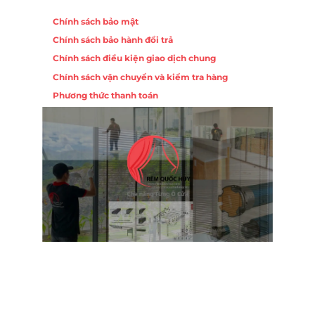
Chính sách
Chính sách bảo mật
Chính sách bảo hành đổi trả
ồng,
Chính sách điều kiện giao dịch chung
Chính sách vận chuyển và kiểm tra hàng
 10,
Phương thức thanh toán
Nội
ường