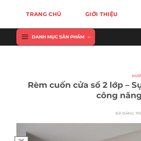
Chuyển
đến
TRANG CHỦ
GIỚI THIỆU
nội
dung
DANH MỤC SẢN PHẨM
HƯỚ
Rèm cuốn cửa sổ 2 lớp – S
công năng
ĐÃ ĐĂNG T