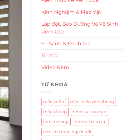
Kiến Thức Về Rèm Cửa
Kinh Nghiệm & Mẹo Vặt
Lắp đặt, Bảo Dưỡng Và Vệ Sinh
Rèm Cửa
So Sánh & Đánh Giá
Tin tức
Video Rèm
TỪ KHOÁ
màn cuốn
màn cuốn văn phòng
màn tổ ong
rem cua cao cap
rem tu dong
rem vai cao cap
rèm che mưa ngoài trời