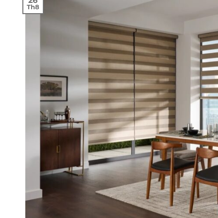
26
Th8