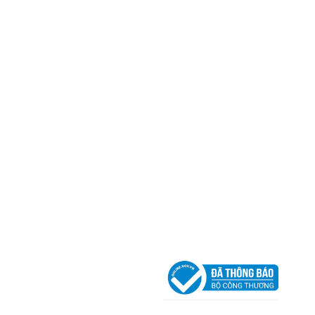
Trụ sở chính
CÔNG TY TNHH CAN CIN VIỆT NAM
Mã số thuế:
0317918046
Địa Chỉ:
606/42 Đường 3 Tháng 2, Phường Diên H
Thành phố Hồ Chí Minh (P.14 Q10).
Hotline:
0906 51 5537 – 0282 253 5537
Xưởng Sản Xuất:
C30 Thành Thái, Phường 9, Quận
TP.HCM
Email:
congtycancin@gmail.com
Chi nhánh Nha Trang
Địa Chỉ:
86 Đường 23 Tháng 10, Phương Sài, Nha
Trang, Khánh Hòa
Hotline:
0906 51 5537 – 0282 253 5537
Email:
congtycancin@gmail.com
Chi nhánh Hà Nội - Đà Nẵng
VPĐD Tại Hà Nội:
13BT3 Vạn Phúc, Hà Đông, Hà 
VPĐD Tại Đà Nẵng :
Số 403 Nguyễn Hữu Thọ, Ph
Khuê Trung, Quận Cẩm Lệ, TP. Đà Nẵng