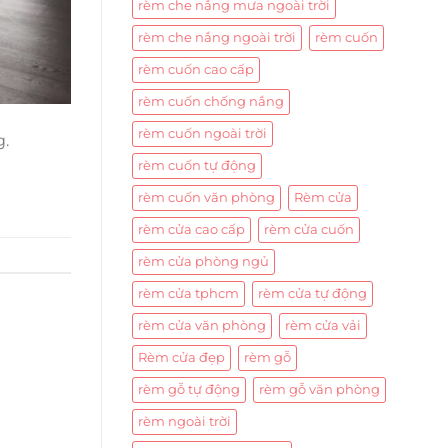
rèm che nắng mưa ngoài trời
rèm che nắng ngoài trời
rèm cuốn
rèm cuốn cao cấp
rèm cuốn chống nắng
rèm cuốn ngoài trời
g.
rèm cuốn tự động
rèm cuốn văn phòng
Rèm cửa
rèm cửa cao cấp
rèm cửa cuốn
rèm cửa phòng ngủ
rèm cửa tphcm
rèm cửa tự động
rèm cửa văn phòng
rèm cửa vải
Rèm cửa đẹp
rèm gỗ
rèm gỗ tự động
rèm gỗ văn phòng
rèm ngoài trời