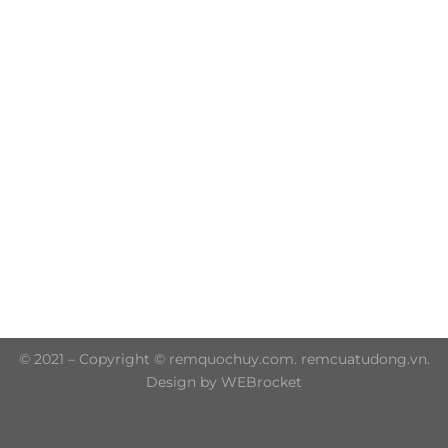
Trụ sở chính: 606/42 Đường 3 Tháng 2, Phường Diên
Hồng, Thành phố Hồ Chí Minh (P.14 Q10)
Hotline: 0906 51 5537 – 0282 253 5537
© 2021 – Copyright © remquochuy.com. remcuatudong.vn.
Design by WEBrocket