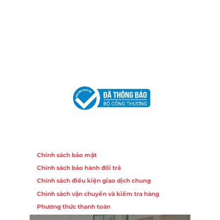
Địa Chỉ:
86 Đường 23 Tháng 10, Phương Sài, Nha
Trang, Khánh Hòa
Hotline:
0906 51 5537 – 0282 253 5537
Email:
congtycancin@gmail.com
Chi nhánh Hà Nội - Đà Nẵng
VPĐD Tại Hà Nội:
13BT3 Vạn Phúc, Hà Đông, Hà Nội
VPĐD Tại Đà Nẵng :
Số 403 Nguyễn Hữu Thọ, Phường
Khuê Trung, Quận Cẩm Lệ, TP. Đà Nẵng
Chính sách
Chính sách bảo mật
Chính sách bảo hành đổi trả
Chính sách điều kiện giao dịch chung
Chính sách vận chuyển và kiểm tra hàng
Phương thức thanh toán