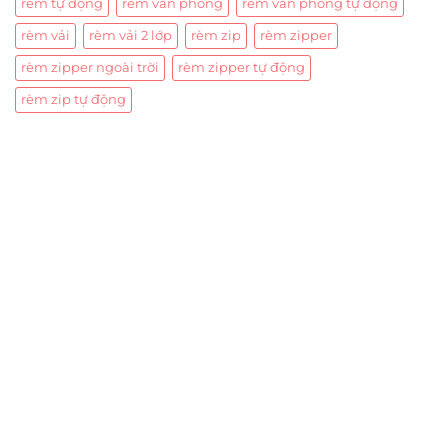
rèm tự động
rèm văn phòng
rèm văn phòng tự động
rèm vải
rèm vải 2 lớp
rèm zip
rèm zipper
rèm zipper ngoài trời
rèm zipper tự động
rèm zip tự động
Trụ sở chính
CÔNG TY TNHH CAN CIN VIỆT NAM
Mã số thuế:
0317918046
Địa Chỉ:
606/42 Đường 3 Tháng 2, Phường Diên Hồng,
Thành phố Hồ Chí Minh (P.14 Q10).
Hotline:
0906 51 5537 – 0282 253 5537
Xưởng Sản Xuất:
C30 Thành Thái, Phường 9, Quận 10,
TP.HCM
Email:
congtycancin@gmail.com
Chi nhánh Nha Trang