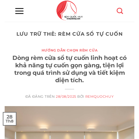
Chuyển
đến
nội
dung
LƯU TRỮ THẺ:
RÈM CỬA SỔ TỰ CUỐN
HƯỚNG DẪN CHỌN RÈM CỬA
Dòng rèm cửa sổ tự cuốn linh hoạt có
khả năng tự cuốn gọn gàng, tiện lợi
trong quá trình sử dụng và tiết kiệm
diện tích.
ĐÃ ĐĂNG TRÊN
28/08/2025
BỞI
REMQUOCHUY
28
Th8