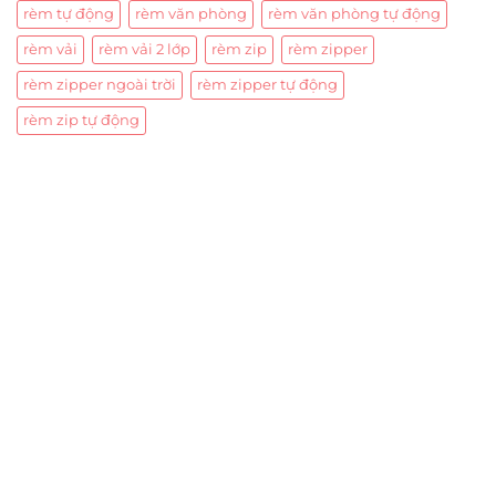
rèm tự động
rèm văn phòng
rèm văn phòng tự động
rèm vải
rèm vải 2 lớp
rèm zip
rèm zipper
rèm zipper ngoài trời
rèm zipper tự động
rèm zip tự động
Trụ sở chính
CÔNG TY TNHH CAN CIN VIỆT NAM
Mã số thuế:
0317918046
Địa Chỉ:
606/42 Đường 3 Tháng 2, Phường Diên Hồng,
Thành phố Hồ Chí Minh (P.14 Q10).
Hotline:
0906 51 5537 – 0282 253 5537
Xưởng Sản Xuất:
C30 Thành Thái, Phường 9, Quận 10,
TP.HCM
Email:
congtycancin@gmail.com
Chi nhánh Nha Trang