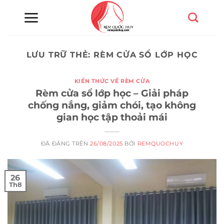
Chuyển
đến
nội
dung
LƯU TRỮ THẺ:
RÈM CỬA SỔ LỚP HỌC
KIẾN THỨC VỀ RÈM CỬA
Rèm cửa sổ lớp học – Giải pháp
chống nắng, giảm chói, tạo không
gian học tập thoải mái
ĐÃ ĐĂNG TRÊN
26/08/2025
BỞI
REMQUOCHUY
26
Th8