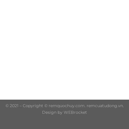
Trụ sở chính: 606/42 Đường 3 Tháng 2, Phường Diên
Hồng, Thành phố Hồ Chí Minh (P.14 Q10)
Hotline: 0906 51 5537 – 0282 253 5537
© 2021 – Copyright © remquochuy.com. remcuatudong.vn.
Design by WEBrocket