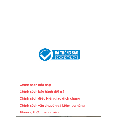
Địa Chỉ:
86 Đường 23 Tháng 10, Phương Sài, Nha
Trang, Khánh Hòa
Hotline:
0906 51 5537 – 0282 253 5537
Email:
congtycancin@gmail.com
Chi nhánh Hà Nội - Đà Nẵng
VPĐD Tại Hà Nội:
13BT3 Vạn Phúc, Hà Đông, Hà Nội
VPĐD Tại Đà Nẵng :
Số 403 Nguyễn Hữu Thọ, Phường
Khuê Trung, Quận Cẩm Lệ, TP. Đà Nẵng
Chính sách
Chính sách bảo mật
Chính sách bảo hành đổi trả
Chính sách điều kiện giao dịch chung
Chính sách vận chuyển và kiểm tra hàng
Phương thức thanh toán