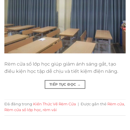
Rèm cửa sổ lớp học giúp giảm ánh sáng gắt, tạo
điều kiện học tập dễ chịu và tiết kiệm điện năng.
TIẾP TỤC ĐỌC
→
Đã đăng trong
Kiến Thức Về Rèm Cửa
|
Được gắn thẻ
Rèm cửa
,
Rèm cửa sổ lớp học
,
rèm vải