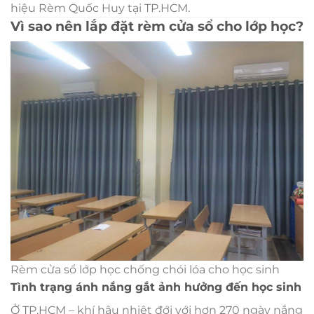
hiệu Rèm Quốc Huy tại TP.HCM.
Vì sao nên lắp đặt rèm cửa sổ cho lớp học?
Rèm cửa sổ lớp học chống chói lóa cho học sinh
Tình trạng ánh nắng gắt ảnh hưởng đến học sinh
Ở TP.HCM – khí hậu nhiệt đới với hơn 270 ngày nắng