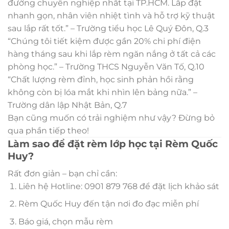
đường chuyên nghiệp nhất tại TP.HCM. Lắp đặt
nhanh gọn, nhân viên nhiệt tình và hỗ trợ kỹ thuật
sau lắp rất tốt.” – Trường tiểu học Lê Quý Đôn, Q.3
“Chúng tôi tiết kiệm được gần 20% chi phí điện
hàng tháng sau khi lắp rèm ngăn nắng ở tất cả các
phòng học.” – Trường THCS Nguyễn Văn Tố, Q.10
“Chất lượng rèm đỉnh, học sinh phản hồi rằng
không còn bị lóa mắt khi nhìn lên bảng nữa.” –
Trường dân lập Nhật Bản, Q.7
Bạn cũng muốn có trải nghiệm như vậy? Đừng bỏ
qua phần tiếp theo!
Làm sao để đặt rèm lớp học tại Rèm Quốc
Huy?
Rất đơn giản – bạn chỉ cần:
Liên hệ Hotline: 0901 879 768 để đặt lịch khảo sát
Rèm Quốc Huy đến tận nơi đo đạc miễn phí
Báo giá, chọn mẫu rèm