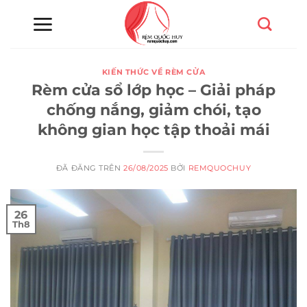
Chuyển
đến
nội
dung
KIẾN THỨC VỀ RÈM CỬA
Rèm cửa sổ lớp học – Giải pháp
chống nắng, giảm chói, tạo
không gian học tập thoải mái
ĐÃ ĐĂNG TRÊN
26/08/2025
BỞI
REMQUOCHUY
26
Th8