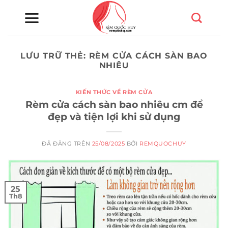
Chuyển
đến
nội
dung
LƯU TRỮ THẺ:
RÈM CỬA CÁCH SÀN BAO
NHIÊU
KIẾN THỨC VỀ RÈM CỬA
Rèm cửa cách sàn bao nhiêu cm để
đẹp và tiện lợi khi sử dụng
ĐÃ ĐĂNG TRÊN
25/08/2025
BỞI
REMQUOCHUY
25
Th8