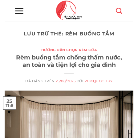
Chuyển
đến
nội
dung
LƯU TRỮ THẺ:
RÈM BUỒNG TẮM
HƯỚNG DẪN CHỌN RÈM CỬA
Rèm buồng tắm chống thấm nước,
an toàn và tiện lợi cho gia đình
ĐÃ ĐĂNG TRÊN
25/08/2025
BỞI
REMQUOCHUY
25
Th8