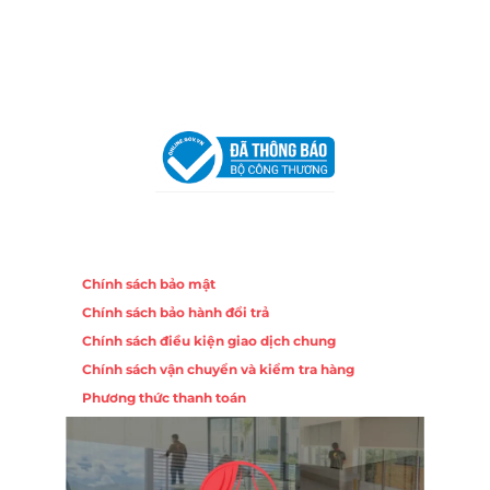
Email:
congtycancin@gmail.com
Chi nhánh Hà Nội - Đà Nẵng
VPĐD Tại Hà Nội:
13BT3 Vạn Phúc, Hà Đông, Hà Nội
VPĐD Tại Đà Nẵng :
Số 403 Nguyễn Hữu Thọ, Phường
Khuê Trung, Quận Cẩm Lệ, TP. Đà Nẵng
Chính sách
Chính sách bảo mật
Chính sách bảo hành đổi trả
Chính sách điều kiện giao dịch chung
Chính sách vận chuyển và kiểm tra hàng
Phương thức thanh toán