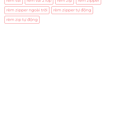
rèm vải
rèm vải 2 lớp
rèm zip
rèm zipper
rèm zipper ngoài trời
rèm zipper tự động
rèm zip tự động
Trụ sở chính
CÔNG TY TNHH CAN CIN VIỆT NAM
Mã số thuế:
0317918046
Địa Chỉ:
606/42 Đường 3 Tháng 2, Phường Diên Hồng,
Thành phố Hồ Chí Minh (P.14 Q10).
Hotline:
0906 51 5537 – 0282 253 5537
Xưởng Sản Xuất:
C30 Thành Thái, Phường 9, Quận 10,
TP.HCM
Email:
congtycancin@gmail.com
Chi nhánh Nha Trang
Địa Chỉ:
86 Đường 23 Tháng 10, Phương Sài, Nha