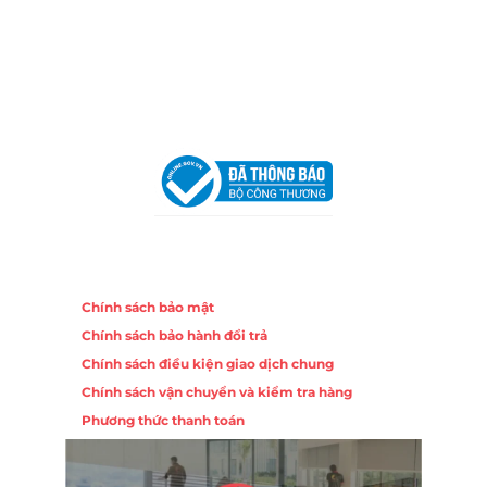
Trang, Khánh Hòa
Hotline:
0906 51 5537 – 0282 253 5537
Email:
congtycancin@gmail.com
Chi nhánh Hà Nội - Đà Nẵng
VPĐD Tại Hà Nội:
13BT3 Vạn Phúc, Hà Đông, Hà Nội
VPĐD Tại Đà Nẵng :
Số 403 Nguyễn Hữu Thọ, Phường
Khuê Trung, Quận Cẩm Lệ, TP. Đà Nẵng
Chính sách
Chính sách bảo mật
Chính sách bảo hành đổi trả
Chính sách điều kiện giao dịch chung
Chính sách vận chuyển và kiểm tra hàng
Phương thức thanh toán