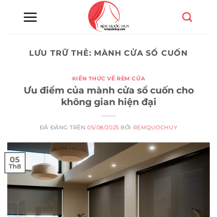
Chuyển
đến
nội
dung
LƯU TRỮ THẺ:
MÀNH CỬA SỔ CUỐN
KIẾN THỨC VỀ RÈM CỬA
Ưu điểm của mành cửa sổ cuốn cho
không gian hiện đại
ĐÃ ĐĂNG TRÊN
05/08/2025
BỞI
REMQUOCHUY
05
Th8