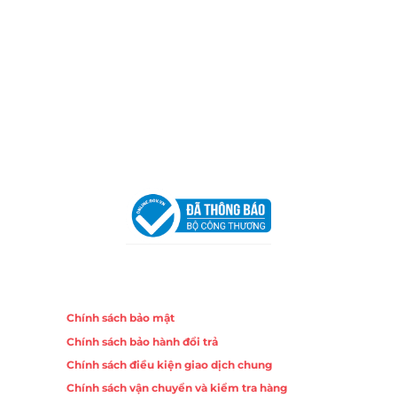
Email:
congtycancin@gmail.com
Chi nhánh Nha Trang
Địa Chỉ:
86 Đường 23 Tháng 10, Phương Sài, Nha
Trang, Khánh Hòa
Hotline:
0906 51 5537 – 0282 253 5537
Email:
congtycancin@gmail.com
Chi nhánh Hà Nội - Đà Nẵng
VPĐD Tại Hà Nội:
13BT3 Vạn Phúc, Hà Đông, Hà Nội
VPĐD Tại Đà Nẵng :
Số 403 Nguyễn Hữu Thọ, Phường
Khuê Trung, Quận Cẩm Lệ, TP. Đà Nẵng
Chính sách
Chính sách bảo mật
Chính sách bảo hành đổi trả
Chính sách điều kiện giao dịch chung
Chính sách vận chuyển và kiểm tra hàng