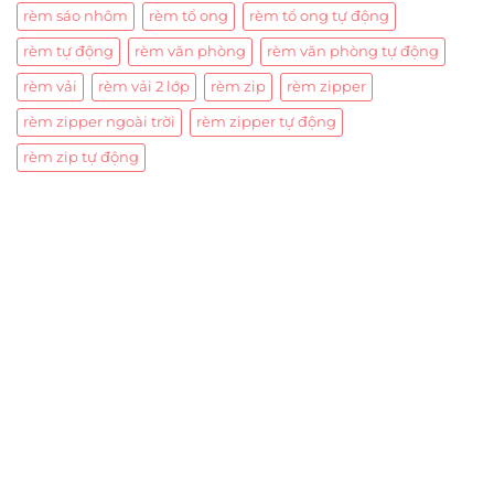
rèm sáo nhôm
rèm tổ ong
rèm tổ ong tự động
rèm tự động
rèm văn phòng
rèm văn phòng tự động
rèm vải
rèm vải 2 lớp
rèm zip
rèm zipper
rèm zipper ngoài trời
rèm zipper tự động
rèm zip tự động
Trụ sở chính
CÔNG TY TNHH CAN CIN VIỆT NAM
Mã số thuế:
0317918046
Địa Chỉ:
606/42 Đường 3 Tháng 2, Phường Diên Hồng,
Thành phố Hồ Chí Minh (P.14 Q10).
Hotline:
0906 51 5537 – 0282 253 5537
Xưởng Sản Xuất:
C30 Thành Thái, Phường 9, Quận 10,
TP.HCM