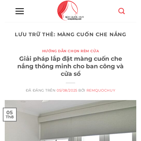
Chuyển
đến
nội
dung
LƯU TRỮ THẺ:
MÀNG CUỐN CHE NẮNG
HƯỚNG DẪN CHỌN RÈM CỬA
Giải pháp lắp đặt màng cuốn che
nắng thông minh cho ban công và
cửa sổ
ĐÃ ĐĂNG TRÊN
05/08/2025
BỞI
REMQUOCHUY
05
Th8