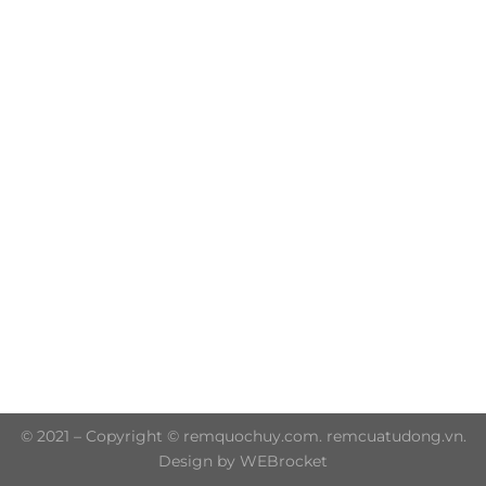
Trụ sở chính: 606/42 Đường 3 Tháng 2, Phường Diên
Hồng, Thành phố Hồ Chí Minh (P.14 Q10)
Hotline: 0906 51 5537 – 0282 253 5537
© 2021 – Copyright © remquochuy.com. remcuatudong.vn.
Design by WEBrocket