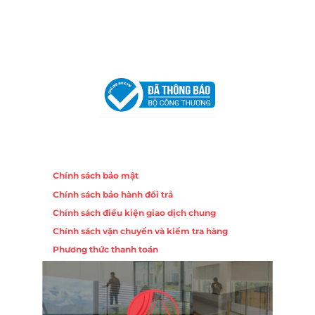
Email:
congtycancin@gmail.com
Chi nhánh Hà Nội - Đà Nẵng
VPĐD Tại Hà Nội:
13BT3 Vạn Phúc, Hà Đông, Hà Nội
VPĐD Tại Đà Nẵng :
Số 403 Nguyễn Hữu Thọ, Phường
Khuê Trung, Quận Cẩm Lệ, TP. Đà Nẵng
Chính sách
Chính sách bảo mật
Chính sách bảo hành đổi trả
Chính sách điều kiện giao dịch chung
Chính sách vận chuyển và kiểm tra hàng
Phương thức thanh toán