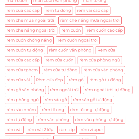
màn cuốn
màn cuốn văn phòng
màn tổ ong
rem cua cao cap
rem tu dong
rem vai cao cap
rèm che mưa ngoài trời
rèm che nắng mưa ngoài trời
rèm che nắng ngoài trời
rèm cuốn
rèm cuốn cao cấp
rèm cuốn chống nắng
rèm cuốn ngoài trời
rèm cuốn tự động
rèm cuốn văn phòng
Rèm cửa
rèm cửa cao cấp
rèm cửa cuốn
rèm cửa phòng ngủ
rèm cửa tphcm
rèm cửa tự động
rèm cửa văn phòng
rèm cửa vải
Rèm cửa đẹp
rèm gỗ
rèm gỗ tự động
rèm gỗ văn phòng
rèm ngoài trời
rèm ngoài trời tự động
rèm phòng ngủ
rèm sáo gỗ
rèm sáo gỗ tự động
rèm sáo nhôm
rèm tổ ong
rèm tổ ong tự động
rèm tự động
rèm văn phòng
rèm văn phòng tự động
rèm vải
rèm vải 2 lớp
rèm zip
rèm zipper