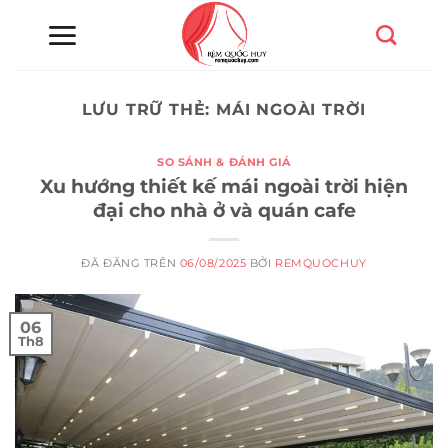
Chuyển
đến
nội
dung
LƯU TRỮ THẺ:
MÁI NGOÀI TRỜI
SO SÁNH & ĐÁNH GIÁ
Xu hướng thiết kế mái ngoài trời hiện
đại cho nhà ở và quán cafe
ĐÃ ĐĂNG TRÊN
06/08/2025
BỞI
REMQUOCHUY
06
Th8