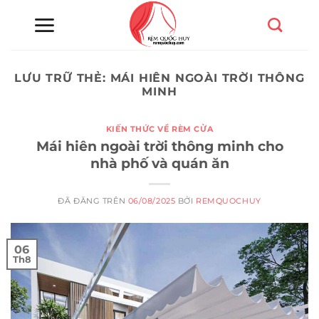
Chuyển
đến
nội
dung
LƯU TRỮ THẺ:
MÁI HIÊN NGOÀI TRỜI THÔNG
MINH
KIẾN THỨC VỀ RÈM CỬA
Mái hiên ngoài trời thông minh cho
nhà phố và quán ăn
ĐÃ ĐĂNG TRÊN
06/08/2025
BỞI
REMQUOCHUY
06
Th8