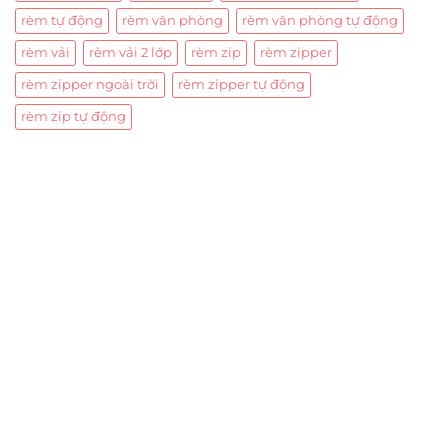
rèm tự động
rèm văn phòng
rèm văn phòng tự động
rèm vải
rèm vải 2 lớp
rèm zip
rèm zipper
rèm zipper ngoài trời
rèm zipper tự động
rèm zip tự động
Trụ sở chính
CÔNG TY TNHH CAN CIN VIỆT NAM
Mã số thuế:
0317918046
Địa Chỉ:
606/42 Đường 3 Tháng 2, Phường Diên Hồng,
Thành phố Hồ Chí Minh (P.14 Q10).
Hotline:
0906 51 5537 – 0282 253 5537
Xưởng Sản Xuất:
C30 Thành Thái, Phường 9, Quận 10,
TP.HCM
Email:
congtycancin@gmail.com