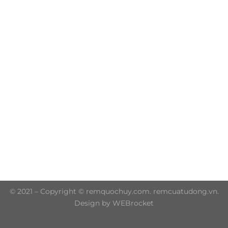
Trụ sở chính: 606/42 Đường 3 Tháng 2, Phường Diên
Hồng, Thành phố Hồ Chí Minh (P.14 Q10)
Hotline: 0906 51 5537 – 0282 253 5537
© 2021 – Copyright © remquochuy.com. remcuatudong.vn.
Design by WEBrocket