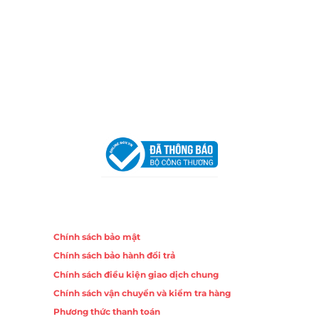
Chi nhánh Nha Trang
Địa Chỉ:
86 Đường 23 Tháng 10, Phương Sài, Nha
Trang, Khánh Hòa
Hotline:
0906 51 5537 – 0282 253 5537
Email:
congtycancin@gmail.com
Chi nhánh Hà Nội - Đà Nẵng
VPĐD Tại Hà Nội:
13BT3 Vạn Phúc, Hà Đông, Hà Nội
VPĐD Tại Đà Nẵng :
Số 403 Nguyễn Hữu Thọ, Phường
Khuê Trung, Quận Cẩm Lệ, TP. Đà Nẵng
Chính sách
Chính sách bảo mật
Chính sách bảo hành đổi trả
Chính sách điều kiện giao dịch chung
Chính sách vận chuyển và kiểm tra hàng
Phương thức thanh toán