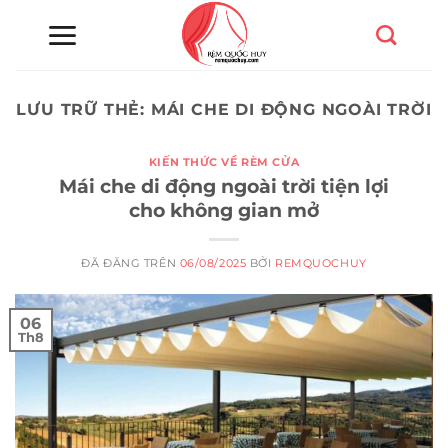
Chuyển
đến
nội
dung
LƯU TRỮ THẺ:
MÁI CHE DI ĐỘNG NGOÀI TRỜI
KIẾN THỨC VỀ RÈM CỬA
Mái che di động ngoài trời tiện lợi
cho không gian mở
ĐÃ ĐĂNG TRÊN
06/08/2025
BỞI
REMQUOCHUY
06
Th8