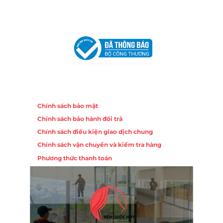
VPĐD Tại Hà Nội:
13BT3 Vạn Phúc, Hà Đông, Hà Nội
VPĐD Tại Đà Nẵng :
Số 403 Nguyễn Hữu Thọ, Phường
Khuê Trung, Quận Cẩm Lệ, TP. Đà Nẵng
Chính sách
Chính sách bảo mật
Chính sách bảo hành đổi trả
Chính sách điều kiện giao dịch chung
Chính sách vận chuyển và kiểm tra hàng
Phương thức thanh toán