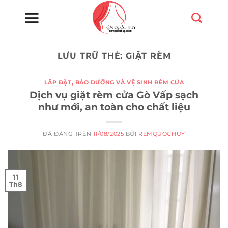
Chuyển
đến
nội
dung
LƯU TRỮ THẺ:
GIẶT RÈM
LẮP ĐẶT, BẢO DƯỠNG VÀ VỆ SINH RÈM CỬA
Dịch vụ giặt rèm cửa Gò Vấp sạch
như mới, an toàn cho chất liệu
ĐÃ ĐĂNG TRÊN
11/08/2025
BỞI
REMQUOCHUY
11
Th8