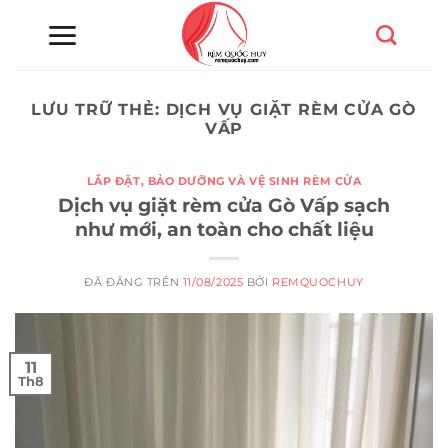
Chuyển
đến
nội
dung
LƯU TRỮ THẺ:
DỊCH VỤ GIẶT RÈM CỬA GÒ
VẤP
LẮP ĐẶT, BẢO DƯỠNG VÀ VỆ SINH RÈM CỬA
Dịch vụ giặt rèm cửa Gò Vấp sạch
như mới, an toàn cho chất liệu
ĐÃ ĐĂNG TRÊN
11/08/2025
BỞI
REMQUOCHUY
11
Th8