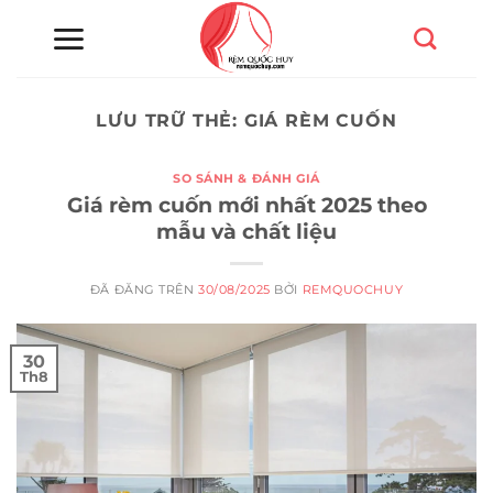
Chuyển
đến
nội
dung
LƯU TRỮ THẺ:
GIÁ RÈM CUỐN
SO SÁNH & ĐÁNH GIÁ
Giá rèm cuốn mới nhất 2025 theo
mẫu và chất liệu
ĐÃ ĐĂNG TRÊN
30/08/2025
BỞI
REMQUOCHUY
30
Th8