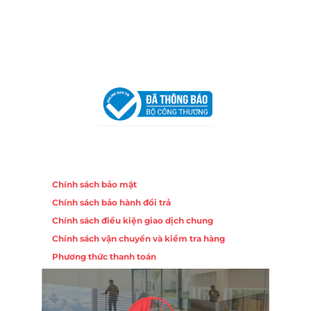
Hotline:
0906 51 5537 – 0282 253 5537
Email:
congtycancin@gmail.com
Chi nhánh Hà Nội - Đà Nẵng
VPĐD Tại Hà Nội:
13BT3 Vạn Phúc, Hà Đông, Hà Nội
VPĐD Tại Đà Nẵng :
Số 403 Nguyễn Hữu Thọ, Phường
Khuê Trung, Quận Cẩm Lệ, TP. Đà Nẵng
Chính sách
Chính sách bảo mật
Chính sách bảo hành đổi trả
Chính sách điều kiện giao dịch chung
Chính sách vận chuyển và kiểm tra hàng
Phương thức thanh toán