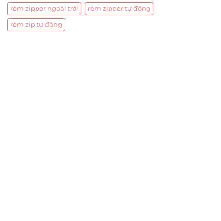
rèm zipper ngoài trời
rèm zipper tự động
rèm zip tự động
Trụ sở chính
CÔNG TY TNHH CAN CIN VIỆT NAM
Mã số thuế:
0317918046
Địa Chỉ:
606/42 Đường 3 Tháng 2, Phường Diên Hồng,
Thành phố Hồ Chí Minh (P.14 Q10).
Hotline:
0906 51 5537 – 0282 253 5537
Xưởng Sản Xuất:
C30 Thành Thái, Phường 9, Quận 10,
TP.HCM
Email:
congtycancin@gmail.com
Chi nhánh Nha Trang
Địa Chỉ:
86 Đường 23 Tháng 10, Phương Sài, Nha
Trang, Khánh Hòa