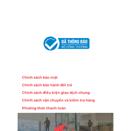
Hotline:
0906 51 5537 – 0282 253 5537
Email:
congtycancin@gmail.com
Chi nhánh Hà Nội - Đà Nẵng
VPĐD Tại Hà Nội:
13BT3 Vạn Phúc, Hà Đông, Hà Nội
VPĐD Tại Đà Nẵng :
Số 403 Nguyễn Hữu Thọ, Phường
Khuê Trung, Quận Cẩm Lệ, TP. Đà Nẵng
Chính sách
Chính sách bảo mật
Chính sách bảo hành đổi trả
Chính sách điều kiện giao dịch chung
Chính sách vận chuyển và kiểm tra hàng
Phương thức thanh toán