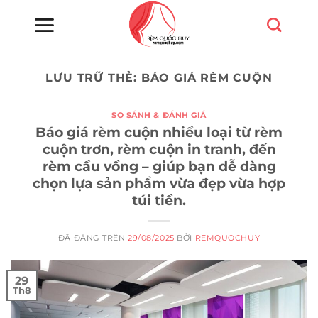
Chuyển
đến
nội
dung
LƯU TRỮ THẺ:
BÁO GIÁ RÈM CUỘN
SO SÁNH & ĐÁNH GIÁ
Báo giá rèm cuộn nhiều loại từ rèm
cuộn trơn, rèm cuộn in tranh, đến
rèm cầu vồng – giúp bạn dễ dàng
chọn lựa sản phẩm vừa đẹp vừa hợp
túi tiền.
ĐÃ ĐĂNG TRÊN
29/08/2025
BỞI
REMQUOCHUY
29
Th8