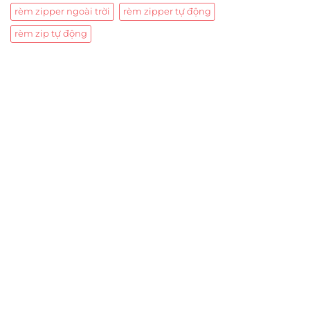
rèm zipper ngoài trời
rèm zipper tự động
rèm zip tự động
Trụ sở chính
CÔNG TY TNHH CAN CIN VIỆT NAM
Mã số thuế:
0317918046
Địa Chỉ:
606/42 Đường 3 Tháng 2, Phường Diên Hồng,
Thành phố Hồ Chí Minh (P.14 Q10).
Hotline:
0906 51 5537 – 0282 253 5537
Xưởng Sản Xuất:
C30 Thành Thái, Phường 9, Quận 10,
TP.HCM
Email:
congtycancin@gmail.com
Chi nhánh Nha Trang
Địa Chỉ:
86 Đường 23 Tháng 10, Phương Sài, Nha
Trang, Khánh Hòa