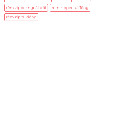
rèm zipper ngoài trời
rèm zipper tự động
rèm zip tự động
Trụ sở chính
CÔNG TY TNHH CAN CIN VIỆT NAM
Mã số thuế:
0317918046
Địa Chỉ:
606/42 Đường 3 Tháng 2, Phường Diên Hồng,
Thành phố Hồ Chí Minh (P.14 Q10).
Hotline:
0906 51 5537 – 0282 253 5537
Xưởng Sản Xuất:
C30 Thành Thái, Phường 9, Quận 10,
TP.HCM
Email:
congtycancin@gmail.com
Chi nhánh Nha Trang
Địa Chỉ:
86 Đường 23 Tháng 10, Phương Sài, Nha
Trang, Khánh Hòa