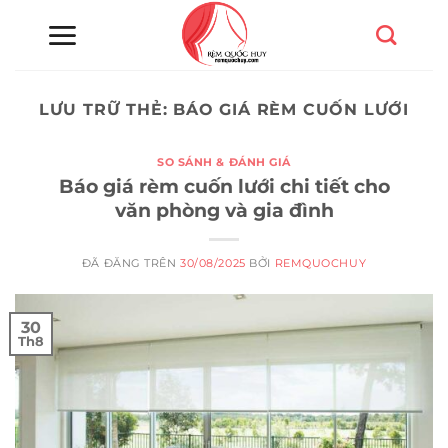
Chuyển
đến
nội
dung
LƯU TRỮ THẺ:
BÁO GIÁ RÈM CUỐN LƯỚI
SO SÁNH & ĐÁNH GIÁ
Báo giá rèm cuốn lưới chi tiết cho
văn phòng và gia đình
ĐÃ ĐĂNG TRÊN
30/08/2025
BỞI
REMQUOCHUY
30
Th8