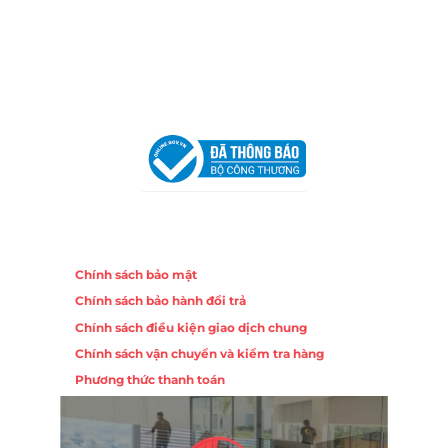
Hotline:
0906 51 5537 – 0282 253 5537
Email:
congtycancin@gmail.com
Chi nhánh Hà Nội - Đà Nẵng
VPĐD Tại Hà Nội:
13BT3 Vạn Phúc, Hà Đông, Hà Nội
VPĐD Tại Đà Nẵng :
Số 403 Nguyễn Hữu Thọ, Phường
Khuê Trung, Quận Cẩm Lệ, TP. Đà Nẵng
Chính sách
Chính sách bảo mật
Chính sách bảo hành đổi trả
Chính sách điều kiện giao dịch chung
Chính sách vận chuyển và kiểm tra hàng
Phương thức thanh toán