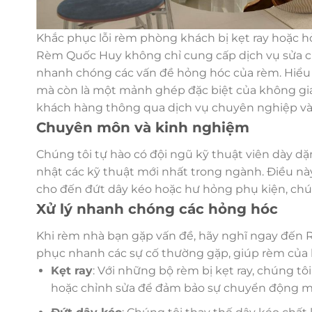
Khắc phục lỗi rèm phòng khách bị kẹt ray hoặc 
Rèm Quốc Huy không chỉ cung cấp dịch vụ sửa ch
nhanh chóng các vấn đề hỏng hóc của rèm. Hiểu
mà còn là một mảnh ghép đặc biệt của không gian
khách hàng thông qua dịch vụ chuyên nghiệp và
Chuyên môn và kinh nghiệm
Chúng tôi tự hào có đội ngũ kỹ thuật viên dày d
nhật các kỹ thuật mới nhất trong ngành. Điều này
cho đến đứt dây kéo hoặc hư hỏng phụ kiện, chún
Xử lý nhanh chóng các hỏng hóc
Khi rèm nhà bạn gặp vấn đề, hãy nghĩ ngay đến R
phục nhanh các sự cố thường gặp, giúp rèm của b
Kẹt ray
: Với những bộ rèm bị kẹt ray, chúng tô
hoặc chỉnh sửa để đảm bảo sự chuyển động 