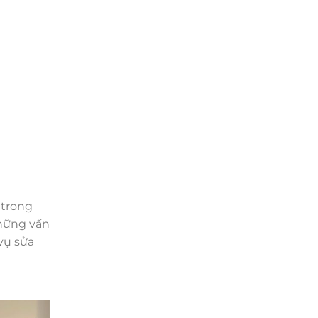
 trong
những vấn
vụ sửa