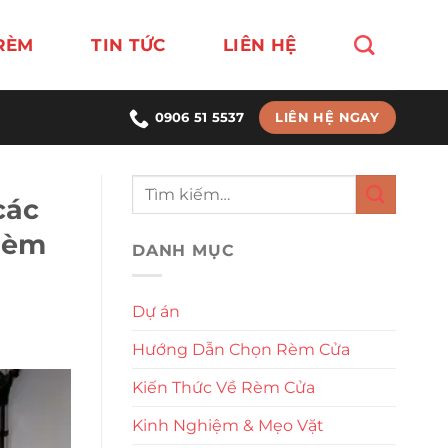
RÈM
TIN TỨC
LIÊN HỆ
LIÊN HỆ NGAY
0906 51 5537
các
 rèm
DANH MỤC
Dự án
Hướng Dẫn Chọn Rèm Cửa
Kiến Thức Về Rèm Cửa
Kinh Nghiệm & Mẹo Vặt