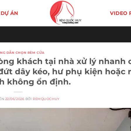
DỰ ÁN
VIDEO 
NG DẪN CHỌN RÈM CỬA
òng khách tại nhà xử lý nhanh 
 đứt dây kéo, hư phụ kiện hoặc
h không ổn định.
RÊN
22/06/2026
BỞI
REMQUOCHUY