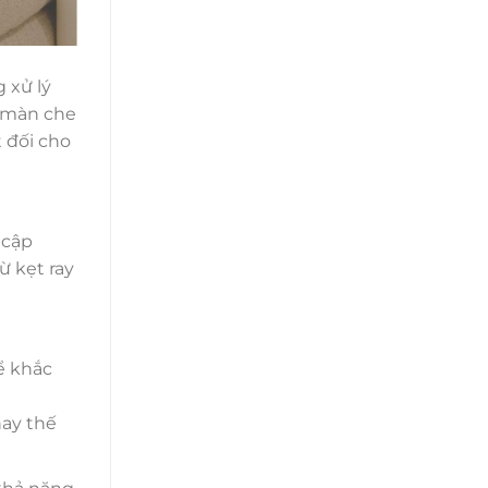
 xử lý
c màn che
 đối cho
 cập
ừ kẹt ray
ể khắc
hay thế