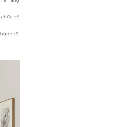
 khả năng
a chữa dễ
chúng tôi