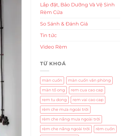
Lắp đặt, Bảo Dưỡng Và Vệ Sinh
Rèm Cửa
So Sánh & Đánh Giá
Tin tức
Video Rèm
TỪ KHOÁ
màn cuốn
màn cuốn văn phòng
màn tổ ong
rem cua cao cap
rem tu dong
rem vai cao cap
rèm che mưa ngoài trời
rèm che nắng mưa ngoài trời
rèm che nắng ngoài trời
rèm cuốn