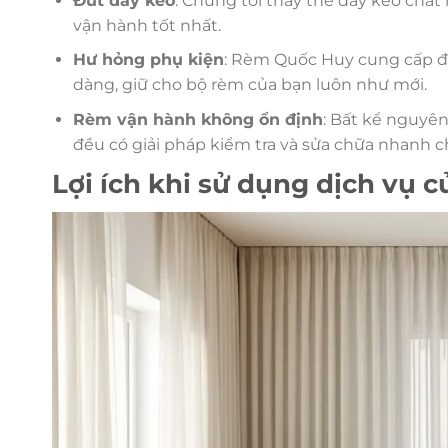
Đứt dây kéo
: Chúng tôi thay thế dây kéo chấ
vận hành tốt nhất.
Hư hỏng phụ kiện
: Rèm Quốc Huy cung cấp đầ
dàng, giữ cho bộ rèm của bạn luôn như mới.
Rèm vận hành không ổn định
: Bất kể nguyê
đều có giải pháp kiểm tra và sửa chữa nhanh 
Lợi ích khi sử dụng dịch vụ