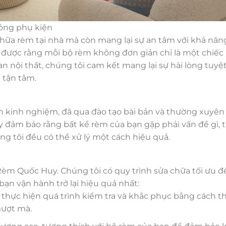
hỏng phụ kiện
ữa rèm tại nhà mà còn mang lại sự an tâm với khả năng
 được rằng mỗi bộ rèm không đơn giản chỉ là một chiế
 nội thất, chúng tôi cam kết mang lại sự hài lòng tuyệt
 tận tâm.
ặn kinh nghiệm, đã qua đào tạo bài bản và thường xuyên
 đảm bảo rằng bất kể rèm của bạn gặp phải vấn đề gì, t
g tôi đều có thể xử lý một cách hiệu quả.
èm Quốc Huy. Chúng tôi có quy trình sửa chữa tối ưu đ
ạn vận hành trở lại hiệu quả nhất:
i thực hiện quá trình kiểm tra và khắc phục bằng cách t
mượt mà.