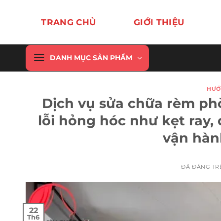
Chuyển
đến
TRANG CHỦ
GIỚI THIỆU
nội
dung
DANH MỤC SẢN PHẨM
HƯỚ
Dịch vụ sửa chữa rèm ph
lỗi hỏng hóc như kẹt ray,
vận hàn
ĐÃ ĐĂNG T
22
Th6