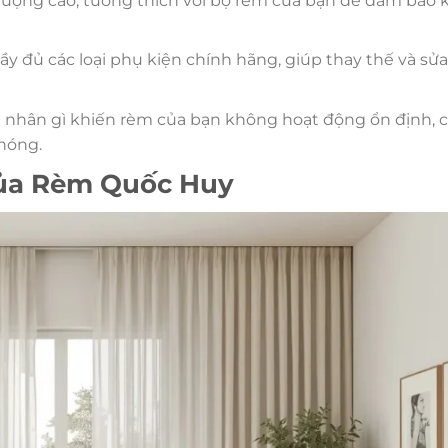
t lượng cao, tương thích với bộ rèm của bạn để đảm bảo
y đủ các loại phụ kiện chính hãng, giúp thay thế và sử
n nhân gì khiến rèm của bạn không hoạt động ổn định, 
chóng.
 của Rèm Quốc Huy