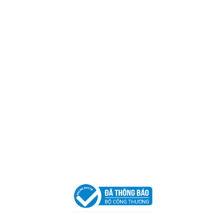
Trụ sở chính
CÔNG TY TNHH CAN CIN VIỆT NAM
Mã số thuế:
0317918046
Địa Chỉ:
606/42 Đường 3 Tháng 2, Phường Diên Hồng,
Thành phố Hồ Chí Minh (P.14 Q10).
Hotline:
0906 51 5537 – 0282 253 5537
Xưởng Sản Xuất:
C30 Thành Thái, Phường 9, Quận 10,
TP.HCM
Email:
congtycancin@gmail.com
Chi nhánh Nha Trang
Địa Chỉ:
86 Đường 23 Tháng 10, Phương Sài, Nha
Trang, Khánh Hòa
Hotline:
0906 51 5537 – 0282 253 5537
Email:
congtycancin@gmail.com
Chi nhánh Hà Nội - Đà Nẵng
VPĐD Tại Hà Nội:
13BT3 Vạn Phúc, Hà Đông, Hà Nội
VPĐD Tại Đà Nẵng :
Số 403 Nguyễn Hữu Thọ, Phường
Khuê Trung, Quận Cẩm Lệ, TP. Đà Nẵng