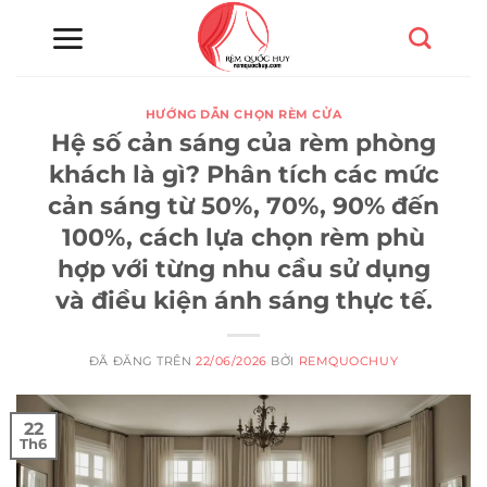
Chuyển
đến
nội
dung
HƯỚNG DẪN CHỌN RÈM CỬA
Hệ số cản sáng của rèm phòng
khách là gì? Phân tích các mức
cản sáng từ 50%, 70%, 90% đến
100%, cách lựa chọn rèm phù
hợp với từng nhu cầu sử dụng
và điều kiện ánh sáng thực tế.
ĐÃ ĐĂNG TRÊN
22/06/2026
BỞI
REMQUOCHUY
22
Th6