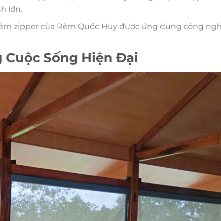
h lớn.
rèm zipper của Rèm Quốc Huy được ứng dụng công ng
g Cuộc Sống Hiện Đại