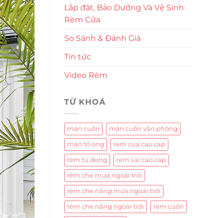
Lắp đặt, Bảo Dưỡng Và Vệ Sinh
Rèm Cửa
So Sánh & Đánh Giá
Tin tức
Video Rèm
TỪ KHOÁ
màn cuốn
màn cuốn văn phòng
màn tổ ong
rem cua cao cap
rem tu dong
rem vai cao cap
rèm che mưa ngoài trời
rèm che nắng mưa ngoài trời
rèm che nắng ngoài trời
rèm cuốn