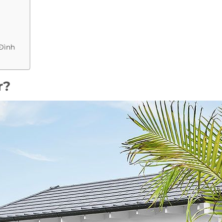
Đình
r?