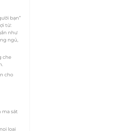
gười bạn”
i từ:
 gần như
òng ngủ,
g che
n.
àn cho
m ma sát
ọi loại