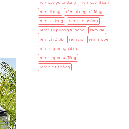
rèm sáo gỗ tự động
rèm sáo nhôm
rèm tổ ong
rèm tổ ong tự động
rèm tự động
rèm văn phòng
rèm văn phòng tự động
rèm vải
rèm vải 2 lớp
rèm zip
rèm zipper
rèm zipper ngoài trời
rèm zipper tự động
rèm zip tự động