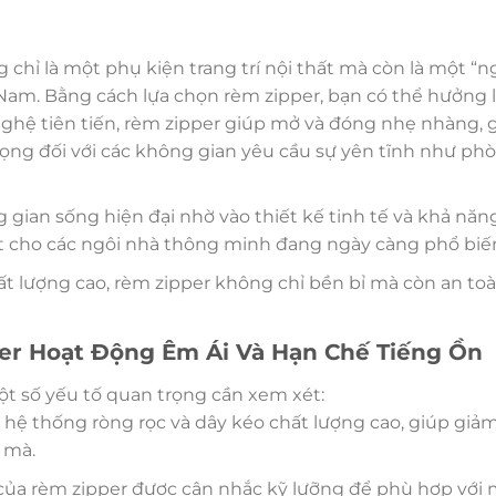
ỉ là một phụ kiện trang trí nội thất mà còn là một “n
Nam. Bằng cách lựa chọn rèm zipper, bạn có thể hưởng lợ
 nghệ tiên tiến, rèm zipper giúp mở và đóng nhẹ nhàng,
rọng đối với các không gian yêu cầu sự yên tĩnh như ph
 gian sống hiện đại nhờ vào thiết kế tinh tế và khả năn
iết cho các ngôi nhà thông minh đang ngày càng phổ biế
hất lượng cao, rèm zipper không chỉ bền bỉ mà còn an to
er Hoạt Động Êm Ái Và Hạn Chế Tiếng Ồn
ột số yếu tố quan trọng cần xem xét:
ị hệ thống ròng rọc và dây kéo chất lượng cao, giúp giả
 mà.
kế của rèm zipper được cân nhắc kỹ lưỡng để phù hợp với m