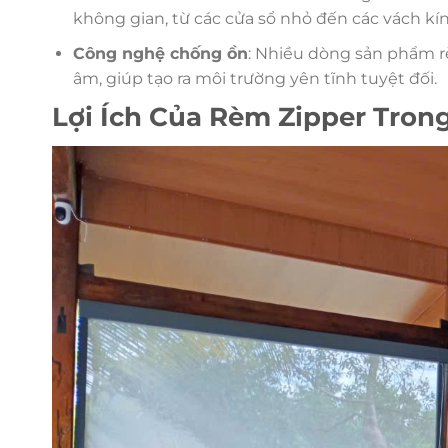
không gian, từ các cửa sổ nhỏ đến các vách kín
Công nghệ chống ồn
: Nhiều dòng sản phẩm 
âm, giúp tạo ra môi trường yên tĩnh tuyệt đối.
Lợi Ích Của Rèm Zipper Tron