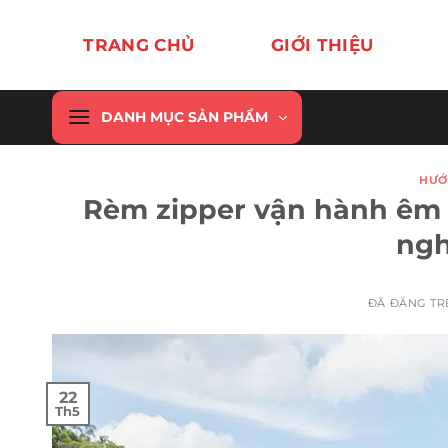
Chuyển
đến
TRANG CHỦ
GIỚI THIỆU
nội
dung
DANH MỤC SẢN PHẨM
HƯỚ
Rèm zipper vận hành êm 
ngh
ĐÃ ĐĂNG T
22
Th5