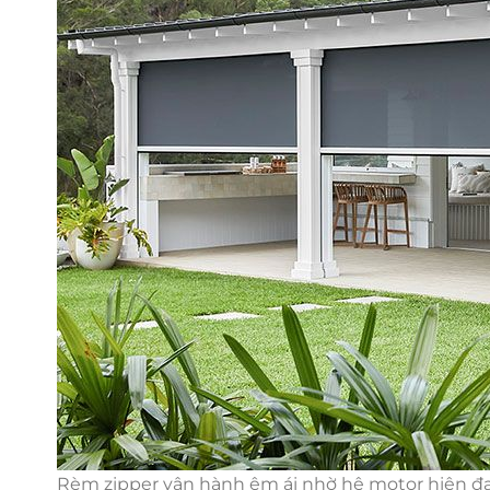
Rèm zipper vận hành êm ái nhờ hệ motor hiện đạ