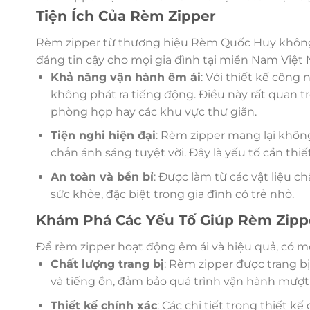
Tiện Ích Của Rèm Zipper
Rèm zipper từ thương hiệu Rèm Quốc Huy không ch
đáng tin cậy cho mọi gia đình tại miền Nam Việt 
Khả năng vận hành êm ái
: Với thiết kế công
không phát ra tiếng động. Điều này rất quan t
phòng họp hay các khu vực thư giãn.
Tiện nghi hiện đại
: Rèm zipper mang lại không
chắn ánh sáng tuyệt vời. Đây là yếu tố cần th
An toàn và bền bỉ
: Được làm từ các vật liệu c
sức khỏe, đặc biệt trong gia đình có trẻ nhỏ.
Khám Phá Các Yếu Tố Giúp Rèm Zipp
Để rèm zipper hoạt động êm ái và hiệu quả, có m
Chất lượng trang bị
: Rèm zipper được trang b
và tiếng ồn, đảm bảo quá trình vận hành mượt
Thiết kế chính xác
: Các chi tiết trong thiết 