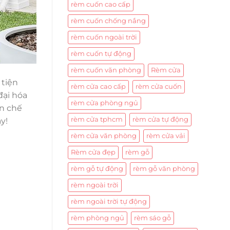
rèm cuốn cao cấp
rèm cuốn chống nắng
rèm cuốn ngoài trời
rèm cuốn tự động
rèm cuốn văn phòng
Rèm cửa
 tiện
rèm cửa cao cấp
rèm cửa cuốn
đại hóa
rèm cửa phòng ngủ
ạn chế
rèm cửa tphcm
rèm cửa tự động
y!
rèm cửa văn phòng
rèm cửa vải
Rèm cửa đẹp
rèm gỗ
rèm gỗ tự động
rèm gỗ văn phòng
rèm ngoài trời
rèm ngoài trời tự động
rèm phòng ngủ
rèm sáo gỗ