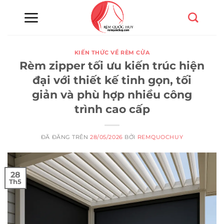
Chuyển
đến
nội
dung
KIẾN THỨC VỀ RÈM CỬA
Rèm zipper tối ưu kiến trúc hiện
đại với thiết kế tinh gọn, tối
giản và phù hợp nhiều công
trình cao cấp
ĐÃ ĐĂNG TRÊN
28/05/2026
BỞI
REMQUOCHUY
28
Th5