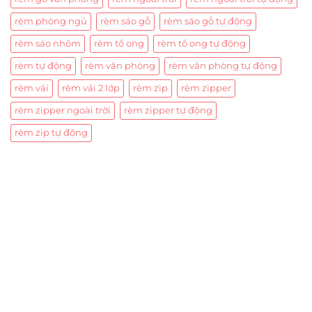
rèm phòng ngủ
rèm sáo gỗ
rèm sáo gỗ tự động
rèm sáo nhôm
rèm tổ ong
rèm tổ ong tự động
rèm tự động
rèm văn phòng
rèm văn phòng tự động
rèm vải
rèm vải 2 lớp
rèm zip
rèm zipper
rèm zipper ngoài trời
rèm zipper tự động
rèm zip tự động
Trụ sở chính
CÔNG TY TNHH CAN CIN VIỆT NAM
Mã số thuế:
0317918046
Địa Chỉ:
606/42 Đường 3 Tháng 2, Phường Diên Hồng,
Thành phố Hồ Chí Minh (P.14 Q10).