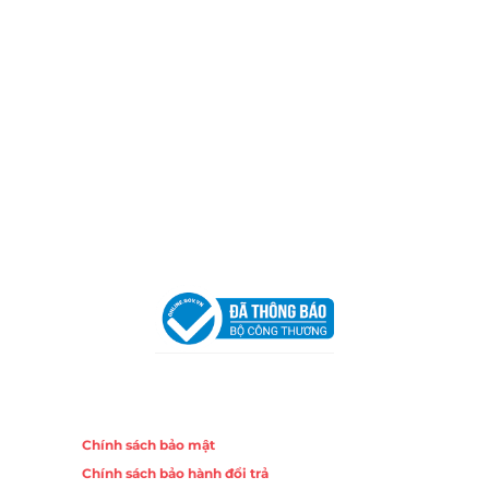
Hotline:
0906 51 5537 – 0282 253 5537
Xưởng Sản Xuất:
C30 Thành Thái, Phường 9, Quận 10,
TP.HCM
Email:
congtycancin@gmail.com
Chi nhánh Nha Trang
Địa Chỉ:
86 Đường 23 Tháng 10, Phương Sài, Nha
Trang, Khánh Hòa
Hotline:
0906 51 5537 – 0282 253 5537
Email:
congtycancin@gmail.com
Chi nhánh Hà Nội - Đà Nẵng
VPĐD Tại Hà Nội:
13BT3 Vạn Phúc, Hà Đông, Hà Nội
VPĐD Tại Đà Nẵng :
Số 403 Nguyễn Hữu Thọ, Phường
Khuê Trung, Quận Cẩm Lệ, TP. Đà Nẵng
Chính sách
Chính sách bảo mật
Chính sách bảo hành đổi trả