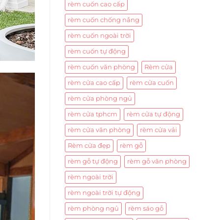
rèm cuốn cao cấp
rèm cuốn chống nắng
rèm cuốn ngoài trời
rèm cuốn tự động
rèm cuốn văn phòng
Rèm cửa
rèm cửa cao cấp
rèm cửa cuốn
rèm cửa phòng ngủ
rèm cửa tphcm
rèm cửa tự động
rèm cửa văn phòng
rèm cửa vải
Rèm cửa đẹp
rèm gỗ
rèm gỗ tự động
rèm gỗ văn phòng
rèm ngoài trời
rèm ngoài trời tự động
rèm phòng ngủ
rèm sáo gỗ