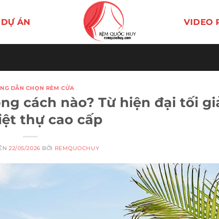
DỰ ÁN
VIDEO 
NG DẪN CHỌN RÈM CỬA
g cách nào? Từ hiện đại tối gi
iệt thự cao cấp
RÊN
22/05/2026
BỞI
REMQUOCHUY