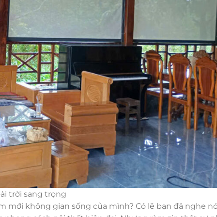
i trời sang trọng
m mới không gian sống của mình? Có lẽ bạn đã nghe nó