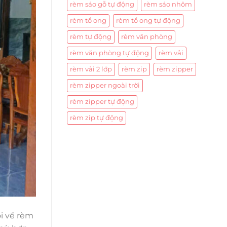
rèm sáo gỗ tự động
rèm sáo nhôm
rèm tổ ong
rèm tổ ong tự động
rèm tự động
rèm văn phòng
rèm văn phòng tự động
rèm vải
rèm vải 2 lớp
rèm zip
rèm zipper
rèm zipper ngoài trời
rèm zipper tự động
rèm zip tự động
i về rèm