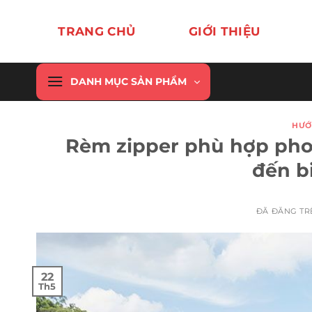
Chuyển
đến
TRANG CHỦ
GIỚI THIỆU
nội
dung
DANH MỤC SẢN PHẨM
HƯỚ
Rèm zipper phù hợp phon
đến b
ĐÃ ĐĂNG T
22
Th5