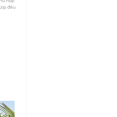
phù hợp
 zip đều