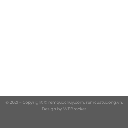
Trụ sở chính: 606/42 Đường 3 Tháng 2, Phường Diên
Hồng, Thành phố Hồ Chí Minh (P.14 Q10)
Hotline: 0906 51 5537 – 0282 253 5537
© 2021 – Copyright © remquochuy.com. remcuatudong.vn.
Design by WEBrocket