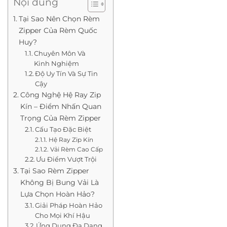
Nội dung
Tại Sao Nên Chọn Rèm
Zipper Của Rèm Quốc
Huy?
Chuyên Môn Và
Kinh Nghiệm
Độ Uy Tín Và Sự Tin
Cậy
Công Nghệ Hệ Ray Zip
Kín – Điểm Nhấn Quan
Trọng Của Rèm Zipper
Cấu Tạo Đặc Biệt
Hệ Ray Zip Kín
Vải Rèm Cao Cấp
Ưu Điểm Vượt Trội
Tại Sao Rèm Zipper
Không Bị Bung Vải Là
Lựa Chọn Hoàn Hảo?
Giải Pháp Hoàn Hảo
Cho Mọi Khí Hậu
Ứng Dụng Đa Dạng