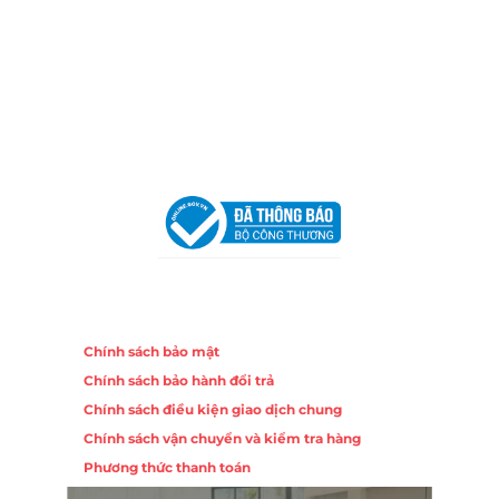
Địa Chỉ:
86 Đường 23 Tháng 10, Phương Sài, Nha
Trang, Khánh Hòa
Hotline:
0906 51 5537 – 0282 253 5537
Email:
congtycancin@gmail.com
Chi nhánh Hà Nội - Đà Nẵng
VPĐD Tại Hà Nội:
13BT3 Vạn Phúc, Hà Đông, Hà Nội
VPĐD Tại Đà Nẵng :
Số 403 Nguyễn Hữu Thọ, Phường
Khuê Trung, Quận Cẩm Lệ, TP. Đà Nẵng
Chính sách
Chính sách bảo mật
Chính sách bảo hành đổi trả
Chính sách điều kiện giao dịch chung
Chính sách vận chuyển và kiểm tra hàng
Phương thức thanh toán