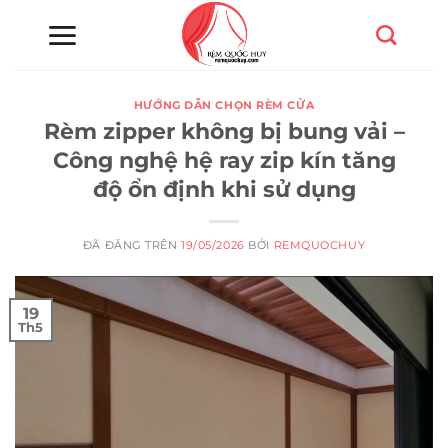
Chuyển
đến
nội
dung
HƯỚNG DẪN CHỌN RÈM CỬA
Rèm zipper không bị bung vải –
Công nghệ hệ ray zip kín tăng
độ ổn định khi sử dụng
ĐÃ ĐĂNG TRÊN
19/05/2026
BỞI
REMQUOCHUY
19
Th5