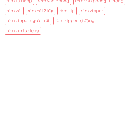
rèm tự động
rèm văn phòng
rèm văn phòng tự động
rèm vải
rèm vải 2 lớp
rèm zip
rèm zipper
rèm zipper ngoài trời
rèm zipper tự động
rèm zip tự động
Trụ sở chính
CÔNG TY TNHH CAN CIN VIỆT NAM
Mã số thuế:
0317918046
Địa Chỉ:
606/42 Đường 3 Tháng 2, Phường Diên Hồng,
Thành phố Hồ Chí Minh (P.14 Q10).
Hotline:
0906 51 5537 – 0282 253 5537
Xưởng Sản Xuất:
C30 Thành Thái, Phường 9, Quận 10,
TP.HCM
Email:
congtycancin@gmail.com
Chi nhánh Nha Trang