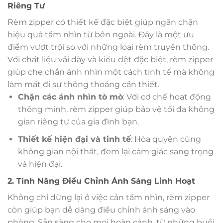
Riêng Tư
Rèm zipper có thiết kế đặc biệt giúp ngăn chặn
hiệu quả tầm nhìn từ bên ngoài. Đây là một ưu
điểm vượt trội so với những loại rèm truyền thống.
Với chất liệu vải dày và kiểu dệt đặc biệt, rèm zipper
giúp che chắn ánh nhìn một cách tinh tế mà không
làm mất đi sự thông thoáng cần thiết.
Chặn các ánh nhìn tò mò
: Với cơ chế hoạt động
thông minh, rèm zipper giúp bảo vệ tối đa không
gian riêng tư của gia đình bạn.
Thiết kế hiện đại và tinh tế
: Hòa quyện cùng
không gian nội thất, đem lại cảm giác sang trọng
và hiện đại.
2. Tính Năng Điều Chỉnh Ánh Sáng Linh Hoạt
Không chỉ dừng lại ở việc cản tầm nhìn, rèm zipper
còn giúp bạn dễ dàng điều chỉnh ánh sáng vào
phòng. Sẵn sàng cho mọi hoàn cảnh, từ những buổi