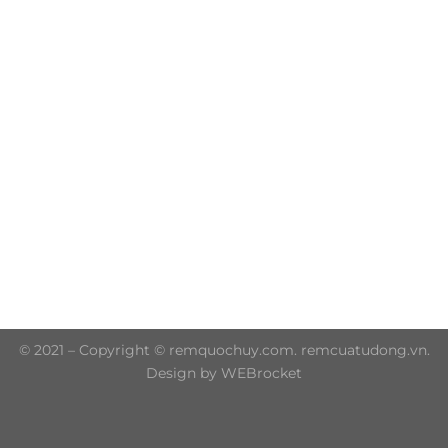
Trụ sở chính: 606/42 Đường 3 Tháng 2, Phường Diên
Hồng, Thành phố Hồ Chí Minh (P.14 Q10)
Hotline: 0906 51 5537 – 0282 253 5537
© 2021 – Copyright © remquochuy.com. remcuatudong.vn.
Design by WEBrocket