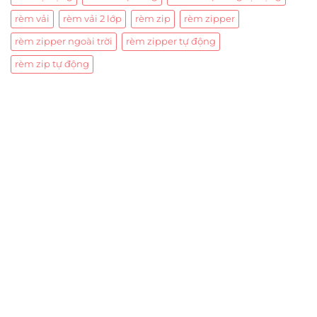
rèm vải
rèm vải 2 lớp
rèm zip
rèm zipper
rèm zipper ngoài trời
rèm zipper tự động
rèm zip tự động
Trụ sở chính
CÔNG TY TNHH CAN CIN VIỆT NAM
Mã số thuế:
0317918046
Địa Chỉ:
606/42 Đường 3 Tháng 2, Phường Diên Hồng,
Thành phố Hồ Chí Minh (P.14 Q10).
Hotline:
0906 51 5537 – 0282 253 5537
Xưởng Sản Xuất:
C30 Thành Thái, Phường 9, Quận 10,
TP.HCM
Email:
congtycancin@gmail.com
Chi nhánh Nha Trang