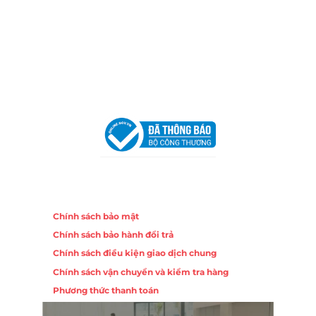
Địa Chỉ:
86 Đường 23 Tháng 10, Phương Sài, Nha
Trang, Khánh Hòa
Hotline:
0906 51 5537 – 0282 253 5537
Email:
congtycancin@gmail.com
Chi nhánh Hà Nội - Đà Nẵng
VPĐD Tại Hà Nội:
13BT3 Vạn Phúc, Hà Đông, Hà Nội
VPĐD Tại Đà Nẵng :
Số 403 Nguyễn Hữu Thọ, Phường
Khuê Trung, Quận Cẩm Lệ, TP. Đà Nẵng
Chính sách
Chính sách bảo mật
Chính sách bảo hành đổi trả
Chính sách điều kiện giao dịch chung
Chính sách vận chuyển và kiểm tra hàng
Phương thức thanh toán