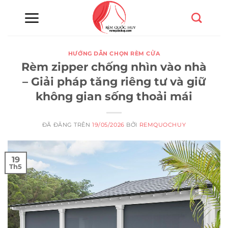
Chuyển
đến
nội
dung
HƯỚNG DẪN CHỌN RÈM CỬA
Rèm zipper chống nhìn vào nhà
– Giải pháp tăng riêng tư và giữ
không gian sống thoải mái
ĐÃ ĐĂNG TRÊN
19/05/2026
BỞI
REMQUOCHUY
19
Th5